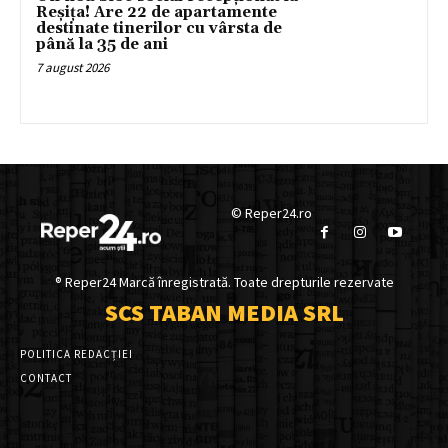
Reșița! Are 22 de apartamente
destinate tinerilor cu vârsta de
până la 35 de ani
7 august 2026
© Reper24.ro
® Reper24 Marcă înregistrată. Toate drepturile rezervate
SCS TABAN MEDIA SRL
POLITICA REDACȚIEI
CONTACT