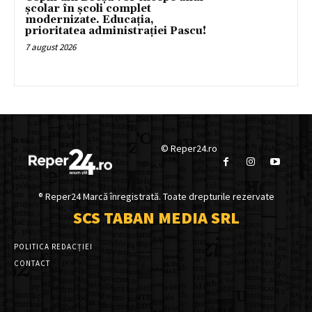
școlar în școli complet
modernizate. Educația,
prioritatea administrației Pascu!
7 august 2026
© Reper24.ro
® Reper24 Marcă înregistrată. Toate drepturile rezervate
SCS TABAN MEDIA SRL
POLITICA REDACȚIEI
CONTACT