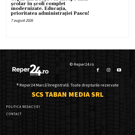
școlar în școli complet
modernizate. Educația,
prioritatea administrației Pascu!
7 august 2026
© Reper24.ro
® Reper24 Marcă înregistrată. Toate drepturile rezervate
SCS TABAN MEDIA SRL
POLITICA REDACȚIEI
CONTACT