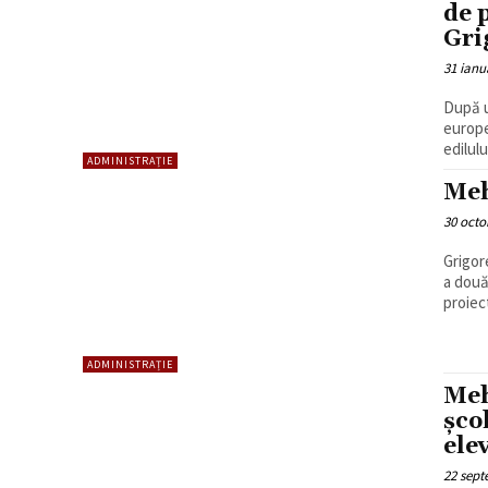
de 
Gri
31 ianu
După u
europe
edilulu
ADMINISTRAȚIE
Meh
30 octo
Grigor
a două
proiec
ADMINISTRAȚIE
Meh
șco
elev
22 sept