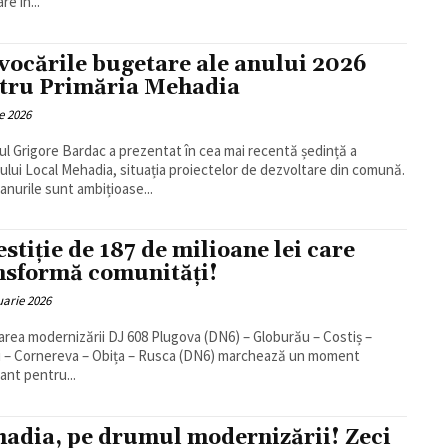
e în...
vocările bugetare ale anului 2026
tru Primăria Mehadia
e 2026
ul Grigore Bardac a prezentat în cea mai recentă ședință a
iului Local Mehadia, situația proiectelor de dezvoltare din comună.
lanurile sunt ambițioase...
estiție de 187 de milioane lei care
nsformă comunități!
uarie 2026
zarea modernizării DJ 608 Plugova (DN6) – Globurău – Costiș –
 – Cornereva – Obița – Rusca (DN6) marchează un moment
ant pentru...
adia, pe drumul modernizării! Zeci