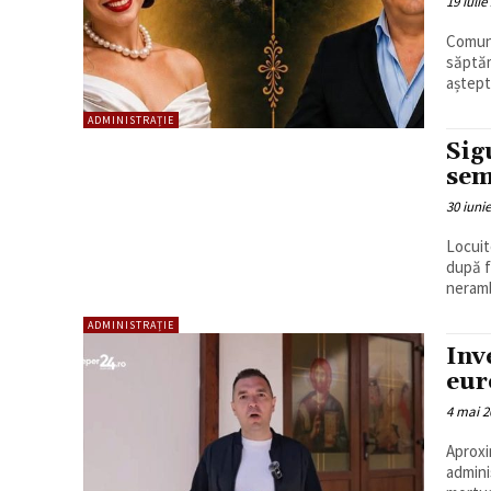
19 iulie
Comuna
săptăm
aștept
ADMINISTRAȚIE
Sig
sem
30 iuni
Locuit
după f
neramb
ADMINISTRAȚIE
Inv
eur
4 mai 2
Aproxi
admini