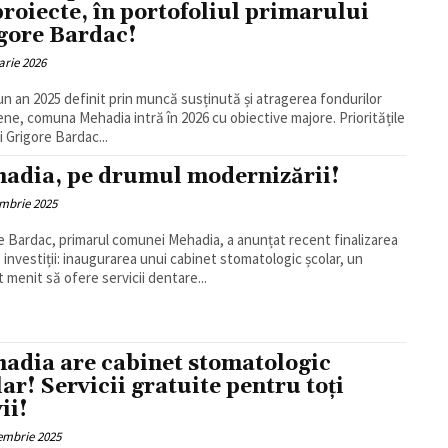
proiecte, în portofoliul primarului
gore Bardac!
arie 2026
n an 2025 definit prin muncă susținută și atragerea fondurilor
ne, comuna Mehadia intră în 2026 cu obiective majore. Prioritățile
i Grigore Bardac...
adia, pe drumul modernizării!
mbrie 2025
e Bardac, primarul comunei Mehadia, a anunțat recent finalizarea
 investiții: inaugurarea unui cabinet stomatologic școlar, un
t menit să ofere servicii dentare...
adia are cabinet stomatologic
lar! Servicii gratuite pentru toți
ii!
embrie 2025