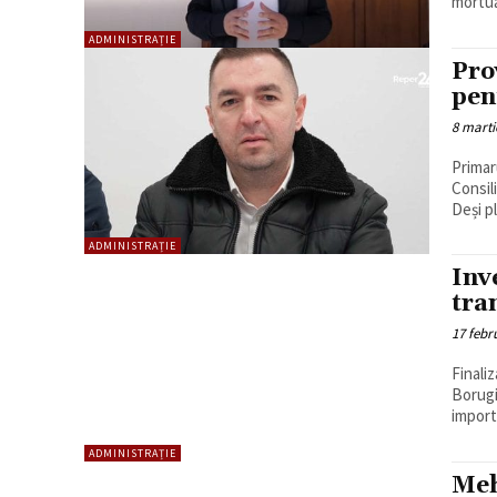
mortuar
ADMINISTRAȚIE
Pro
pen
8 marti
Primar
Consil
Deși p
ADMINISTRAȚIE
Inv
tra
17 febr
Finali
Borugi
import
ADMINISTRAȚIE
Meh