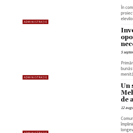
În com
proiec
elevilo
ADMINISTRAȚIE
Inv
opo
nec
5 septe
Primăr
bunăst
menită
ADMINISTRAȚIE
Un 
Meh
de 
12 augu
Comuni
împlin
longev
ADMINISTRAȚIE