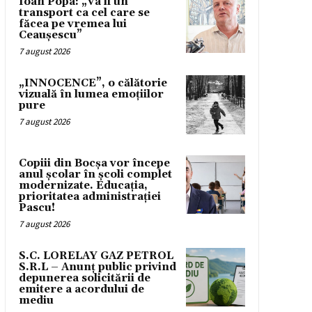
Ioan Popa: „Va fi un
transport ca cel care se
făcea pe vremea lui
Ceaușescu”
7 august 2026
„INNOCENCE”, o călătorie
vizuală în lumea emoțiilor
pure
7 august 2026
Copiii din Bocșa vor începe
anul școlar în școli complet
modernizate. Educația,
prioritatea administrației
Pascu!
7 august 2026
S.C. LORELAY GAZ PETROL
S.R.L – Anunț public privind
depunerea solicitării de
emitere a acordului de
mediu