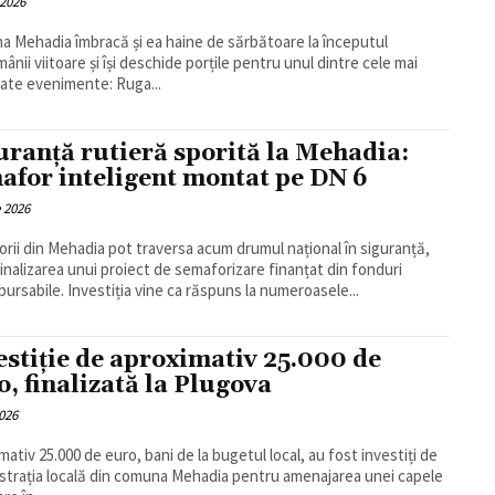
 2026
 Mehadia îmbracă și ea haine de sărbătoare la începutul
ânii viitoare și își deschide porțile pentru unul dintre cele mai
ate evenimente: Ruga...
uranță rutieră sporită la Mehadia:
afor inteligent montat pe DN 6
e 2026
orii din Mehadia pot traversa acum drumul național în siguranță,
inalizarea unui proiect de semaforizare finanțat din fonduri
ursabile. Investiția vine ca răspuns la numeroasele...
estiție de aproximativ 25.000 de
o, finalizată la Plugova
026
mativ 25.000 de euro, bani de la bugetul local, au fost investiți de
strația locală din comuna Mehadia pentru amenajarea unei capele