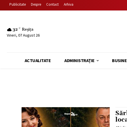
Publicitate
Despre
Contact
Arhiva
32
C
Reșița
Vineri, 07 August 26
ACTUALITATE
ADMINISTRAȚIE
BUSINE
Săr
loc