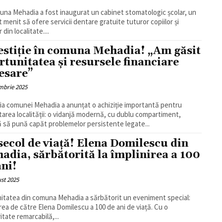
una Mehadia a fost inaugurat un cabinet stomatologic școlar, un
t menit să ofere servicii dentare gratuite tuturor copiilor și
r din localitate....
estiție în comuna Mehadia! „Am găsit
rtunitatea și resursele financiare
esare”
mbrie 2025
ia comunei Mehadia a anunțat o achiziție importantă pentru
area localității: o vidanjă modernă, cu dublu compartiment,
 să pună capăt problemelor persistente legate...
secol de viață! Elena Domilescu din
adia, sărbătorită la împlinirea a 100
ani!
st 2025
tatea din comuna Mehadia a sărbătorit un eveniment special:
irea de către Elena Domilescu a 100 de ani de viață. Cu o
itate remarcabilă,...