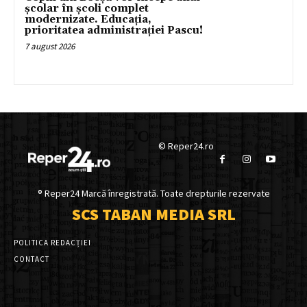
școlar în școli complet
modernizate. Educația,
prioritatea administrației Pascu!
7 august 2026
© Reper24.ro
® Reper24 Marcă înregistrată. Toate drepturile rezervate
SCS TABAN MEDIA SRL
POLITICA REDACȚIEI
CONTACT