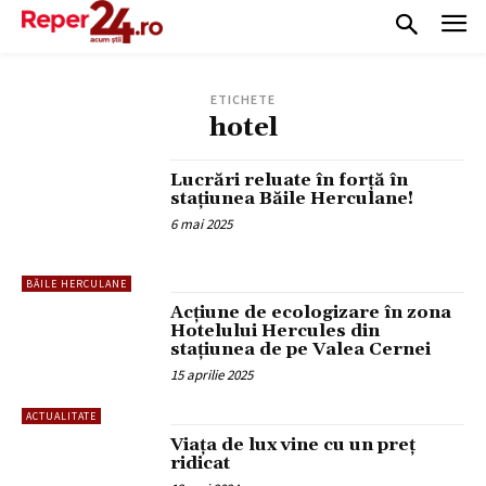
ETICHETE
hotel
Lucrări reluate în forță în
stațiunea Băile Herculane!
6 mai 2025
BĂILE HERCULANE
Acțiune de ecologizare în zona
Hotelului Hercules din
stațiunea de pe Valea Cernei
15 aprilie 2025
ACTUALITATE
Viața de lux vine cu un preț
ridicat