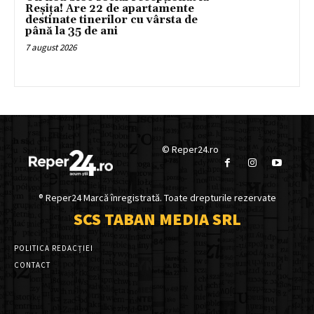
Reșița! Are 22 de apartamente
destinate tinerilor cu vârsta de
până la 35 de ani
7 august 2026
© Reper24.ro
® Reper24 Marcă înregistrată. Toate drepturile rezervate
SCS TABAN MEDIA SRL
POLITICA REDACȚIEI
CONTACT