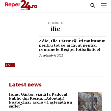
ETICHETE
ilie
Adio, Ilie Pătruică! Îți mulțumim
pentru tot ce ai făcut pentru
renumele Reșiței fotbalistice!
3 septembrie 2021
SPORT
Latest news
Ionuț Gârtoi, vizită la Padocul
Public din Reșița: „Adoptați!
Poate chiar acolo vă așteaptă un
suflet”