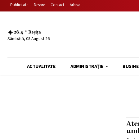
Publicitate
Despre
Contact
Arhiva
28.4
C
Reșița
Sâmbătă, 08 August 26
ACTUALITATE
ADMINISTRAȚIE
BUSINE
Ate
umb