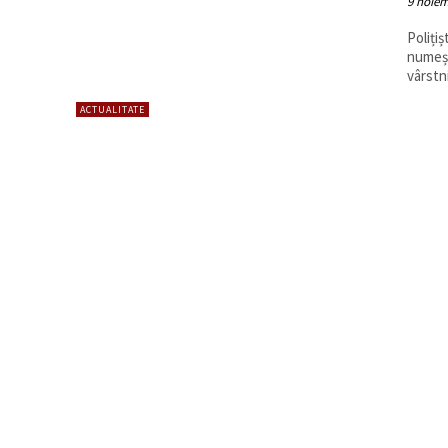
9 noiem
Poliți
numeșt
vârstn
ACTUALITATE