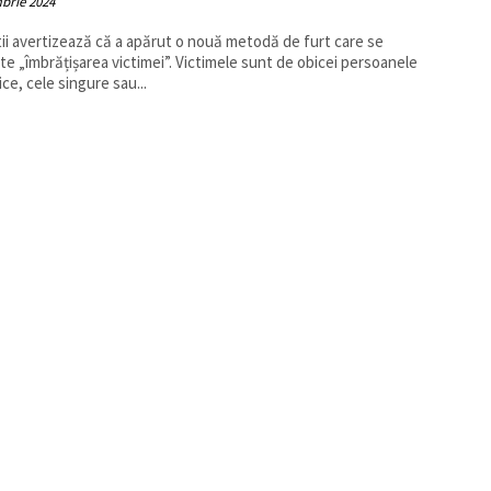
brie 2024
știi avertizează că a apărut o nouă metodă de furt care se
e „îmbrățișarea victimei”. Victimele sunt de obicei persoanele
ice, cele singure sau...