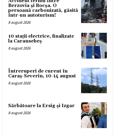
Accident teribil între
Berzovia și Bocșa. O
persoană carbonizată, găsită
într-un autoturism!
8 august 2026
10 stații electrice, finalizate
la Caransebeș
8 august 2026
Întreruperi de curent în
Caraș-Severin, 10-14 august
8 august 2026
Sărbătoare la Ersig și Izgar
8 august 2026