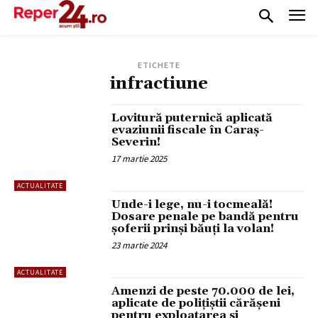
ETICHETE
infractiune
Lovitură puternică aplicată
evaziunii fiscale în Caraș-
Severin!
17 martie 2025
ACTUALITATE
Unde-i lege, nu-i tocmeală!
Dosare penale pe bandă pentru
șoferii prinși băuți la volan!
23 martie 2024
ACTUALITATE
Amenzi de peste 70.000 de lei,
aplicate de polițiștii cărășeni
pentru exploatarea și