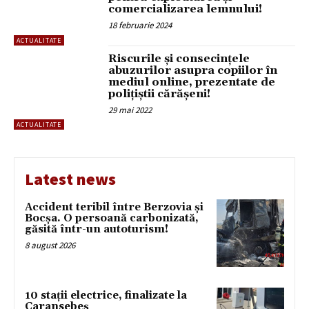
comercializarea lemnului!
18 februarie 2024
ACTUALITATE
Riscurile și consecințele
abuzurilor asupra copiilor în
mediul online, prezentate de
polițiștii cărășeni!
29 mai 2022
ACTUALITATE
Latest news
Accident teribil între Berzovia și
Bocșa. O persoană carbonizată,
găsită într-un autoturism!
8 august 2026
10 stații electrice, finalizate la
Caransebeș