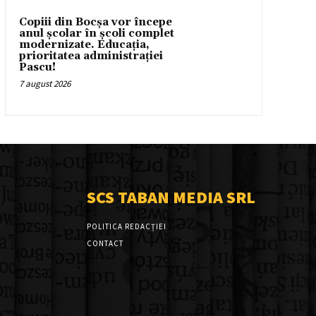
Copiii din Bocșa vor începe
anul școlar în școli complet
modernizate. Educația,
prioritatea administrației
Pascu!
7 august 2026
SCS TABAN MEDIA SRL
POLITICA REDACȚIEI
CONTACT