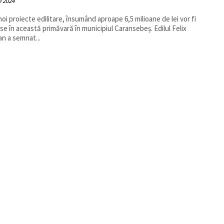
e 2024
oi proiecte edilitare, însumând aproape 6,5 milioane de lei vor fi
se în această primăvară în municipiul Caransebeș. Edilul Felix
n a semnat...