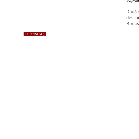
9 aprili
Două n
deschi
Borcea
CARANSEBEȘ