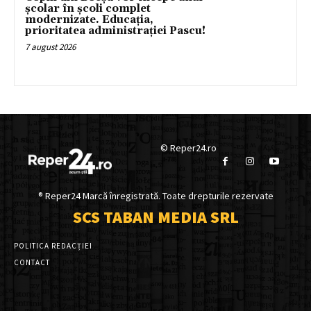
școlar în școli complet
modernizate. Educația,
prioritatea administrației Pascu!
7 august 2026
© Reper24.ro
® Reper24 Marcă înregistrată. Toate drepturile rezervate
SCS TABAN MEDIA SRL
POLITICA REDACȚIEI
CONTACT