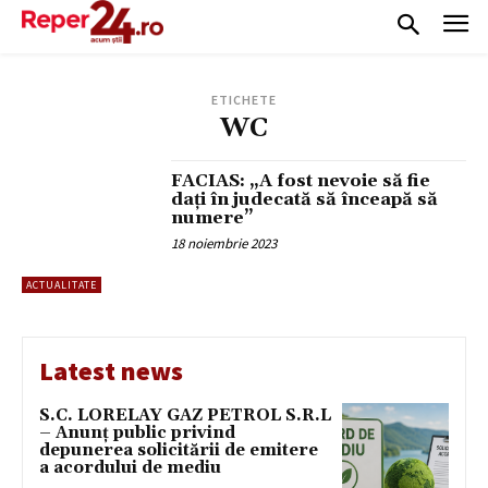
ETICHETE
WC
FACIAS: „A fost nevoie să fie
dați în judecată să înceapă să
numere”
18 noiembrie 2023
ACTUALITATE
Latest news
S.C. LORELAY GAZ PETROL S.R.L
– Anunț public privind
depunerea solicitării de emitere
a acordului de mediu