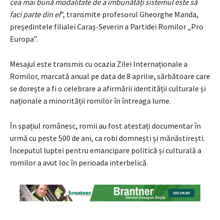
cea mai bună modalitate de a îmbunătăți sistemul este să
faci parte din el
”, transmite profesorul Gheorghe Manda,
președintele filialei Caraș-Severin a Partidei Romilor „Pro
Europa”.
Mesajul este transmis cu ocazia Zilei Internaționale a
Romilor, marcată anual pe data de 8 aprilie, sărbătoare care
se dorește a fi o celebrare a afirmării identității culturale și
naționale a minorității romilor în întreaga lume.
În spațiul românesc, romii au fost atestați documentar în
urmă cu peste 500 de ani, ca robi domnești și mănăstirești.
Începutul luptei pentru emancipare politică și culturală a
romilor a avut loc în perioada interbelică.