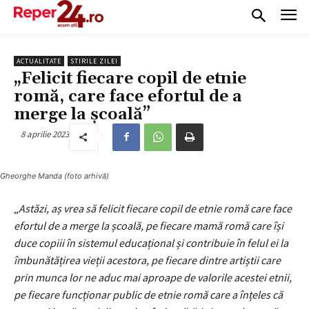
ACTUALITATE
STIRILE ZILEI
„Felicit fiecare copil de etnie
romă, care face efortul de a
merge la școală”
8 aprilie 2023
Gheorghe Manda (foto arhivă)
„
Astăzi, aș vrea să felicit fiecare copil de etnie romă care face
efortul de a merge la școală, pe fiecare mamă romă care își
duce copiii în sistemul educațional și contribuie în felul ei la
îmbunătățirea vieții acestora, pe fiecare dintre artiștii care
prin munca lor ne aduc mai aproape de valorile acestei etnii,
pe fiecare funcționar public de etnie romă care a înțeles că