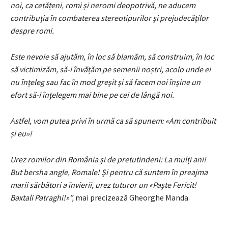
noi, ca cetățeni, romi și neromi deopotrivă, ne aducem
contribuția în combaterea stereotipurilor și prejudecăților
despre romi.
Este nevoie să ajutăm, în loc să blamăm, să construim, în loc
să victimizăm, să-i învățăm pe semenii noștri, acolo unde ei
nu înțeleg sau fac în mod greșit și să facem noi înșine un
efort să-i înțelegem mai bine pe cei de lângă noi.
Astfel, vom putea privi în urmă ca să spunem: «Am contribuit
și eu»!
Urez romilor din România și de pretutindeni: La mulți ani!
But bersha angle, Romale! Și pentru că suntem în preajma
marii sărbători a învierii, urez tuturor un «Paște Fericit!
Baxtali Patraghi!»
”
,
mai precizează Gheorghe Manda.