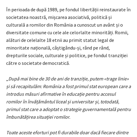
În perioada de după 1989, pe fondul libertății reinstaurate în
societatea noastră, mișcarea asociativă, politică și
culturală a romilor din România a cunoscut un avânt și o
diversitate comune cu cele ale celorlalte minorități. Romii,
alături de celelalte 18 etnii au primit statut legal de
minoritate națională, câștigându-și, rând pe rând,
drepturile sociale, culturale și politice, pe fondul tranziției
către o societate democratică.
„
După mai bine de 30 de ani de tranziție, putem «trage linie»
și să recapitulăm: România a fost primul stat european care a
introdus măsuri afirmative în educație pentru accesul
romilor în învățământul liceal și universitar și, totodată,
primul stat care a adoptat o strategie guvernamentală pentru
îmbunătățirea situației romilor.
Toate aceste eforturi pot fi durabile doar dacă fiecare dintre