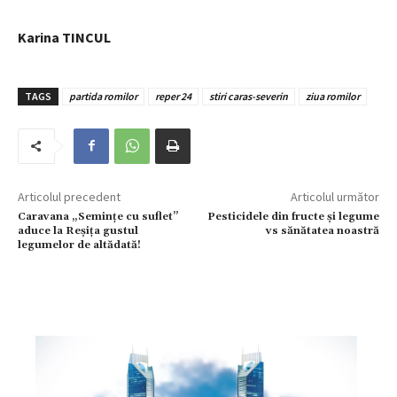
Karina TINCUL
TAGS
partida romilor
reper 24
stiri caras-severin
ziua romilor
Articolul precedent
Articolul următor
Caravana „Semințe cu suflet”
Pesticidele din fructe și legume
aduce la Reșița gustul
vs sănătatea noastră
legumelor de altădată!