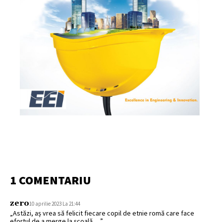
1 COMENTARIU
zero
10 aprilie 2023 La 21:44
„Astăzi, aș vrea să felicit fiecare copil de etnie romă care face
efortul de a merge la școală …”