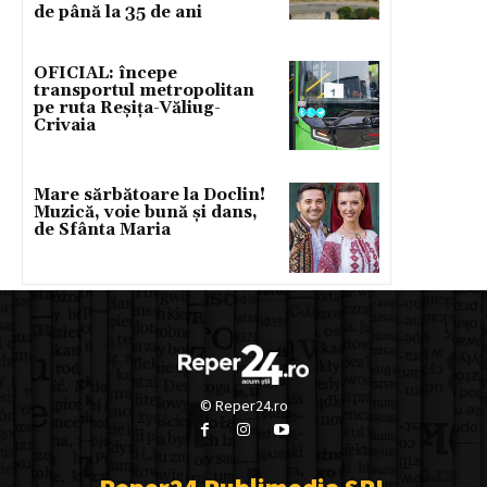
de până la 35 de ani
OFICIAL: începe
transportul metropolitan
pe ruta Reșița-Văliug-
Crivaia
Mare sărbătoare la Doclin!
Muzică, voie bună și dans,
de Sfânta Maria
© Reper24.ro