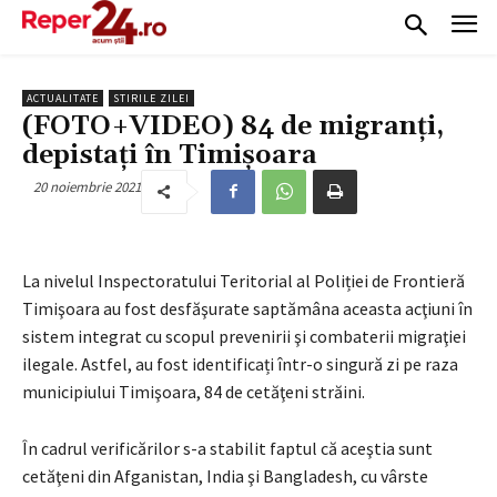
ACTUALITATE
STIRILE ZILEI
(FOTO+VIDEO) 84 de migranți,
depistați în Timișoara
20 noiembrie 2021
La nivelul Inspectoratului Teritorial al Poliției de Frontieră
Timişoara au fost desfăşurate saptămâna aceasta acţiuni în
sistem integrat cu scopul prevenirii şi combaterii migraţiei
ilegale. Astfel, au fost identificați într-o singură zi pe raza
municipiului Timişoara, 84 de cetăţeni străini.
În cadrul verificărilor s-a stabilit faptul că aceştia sunt
cetăţeni din Afganistan, India şi Bangladesh,
cu vârste