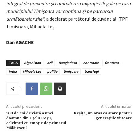
integrat de prevenire şi combatere a migraţiei ilegale pe raza
municipiului Timişoara vor continua şi pe parcursul
următoarelor zile“,
a declarat purtătorul de cuvânt
al ITPF
Timișoara, Mihaela
Leș.
Dan AGACHE
TAGS
Afganistan
azil
Bangladesh
controale
frontiera
India
Mihaela Leș
politie
timișoara
transfugi
Articolul precedent
Articolul următor
100 de ani de viață a unei
Reşiţa, un oraş ca atare pentru
doamne din Oțelu Roșu,
generaţiile viitoare
celebrați cu emoție de primarul
Mălăiescu!