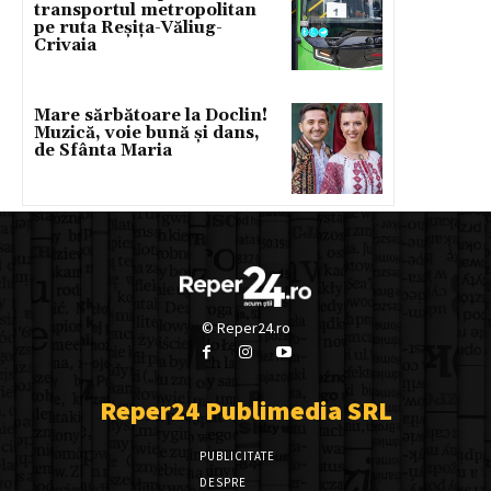
transportul metropolitan
pe ruta Reșița-Văliug-
Crivaia
Mare sărbătoare la Doclin!
Muzică, voie bună și dans,
de Sfânta Maria
© Reper24.ro
Reper24 Publimedia SRL
PUBLICITATE
DESPRE