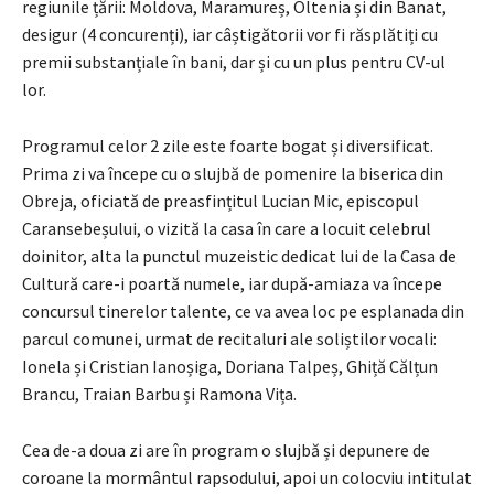
regiunile țării: Moldova, Maramureș, Oltenia și din Banat,
desigur (4 concurenți), iar câștigătorii vor fi răsplătiți cu
premii substanțiale în bani, dar și cu un plus pentru CV-ul
lor.
Programul celor 2 zile este foarte bogat și diversificat.
Prima zi va începe cu o slujbă de pomenire la biserica din
Obreja, oficiată de preasfințitul Lucian Mic, episcopul
Caransebeșului, o vizită la casa în care a locuit celebrul
doinitor, alta la punctul muzeistic dedicat lui de la Casa de
Cultură care-i poartă numele, iar după-amiaza va începe
concursul tinerelor talente, ce va avea loc pe esplanada din
parcul comunei, urmat de recitaluri ale soliștilor vocali:
Ionela și Cristian Ianoșiga, Doriana Talpeș, Ghiță Călțun
Brancu, Traian Barbu și Ramona Vița.
Cea de-a doua zi are în program o slujbă și depunere de
coroane la mormântul rapsodului, apoi un colocviu intitulat