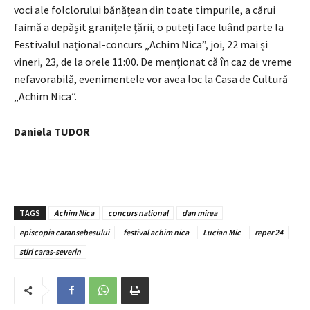
voci ale folclorului bănățean din toate timpurile, a cărui
faimă a depășit granițele țării, o puteți face luând parte la
Festivalul național-concurs „Achim Nica”, joi, 22 mai și
vineri, 23, de la orele 11:00. De menționat că în caz de vreme
nefavorabilă, evenimentele vor avea loc la Casa de Cultură
„Achim Nica”.
Daniela TUDOR
TAGS
Achim Nica
concurs national
dan mirea
episcopia caransebesului
festival achim nica
Lucian Mic
reper 24
stiri caras-severin