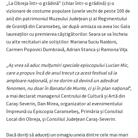
„La Obreja într-o grădină” (chiar într-o grădină) și o
vizionare de costume populare (unele vechi de peste 100 de
ani) din patrimoniul Muzeului Județean și al Regimentului
de Graniță din Caransebeș, iar după-amiaza va avea loc Gala
laureaților cu premierea câștigătorilor. Seara se va încheia
cu alte recitaluri ale soliștilor: Mariana Suciu Naidoni,
Carmen Popovici Dumbravă, Adrian Stanca și Ramona Vița.
„
Aș vrea să aduc mulțumiri speciale episcopului Lucian Mic,
care a propus încă de anul trecut ca acest festival să ia
amploare națională, și ne dorim să devină un adevărat
fenomen, nu doar în Banatul de Munte, ci și în plan național
”,
a mai declarat managerul Centrului de Cultură și Artă din
Caraș-Severin, Dan Mirea, organizator al evenimentului
împreună cu Episcopia Caransebeș, Primăria și Consiliul
Local din Obreja, și Consiliul Județean Caraș-Severin.
Dacă doriți să aduceți un omagiu uneia dintre cele mai mari