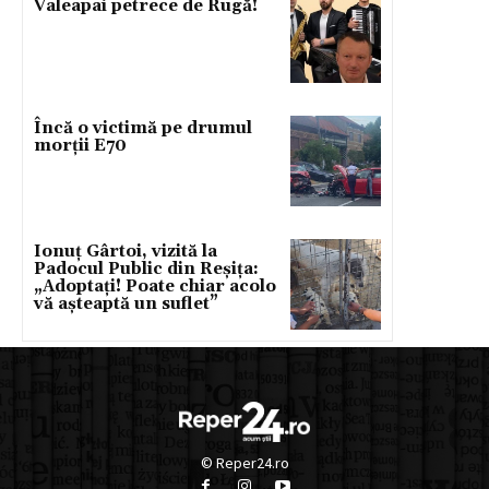
Valeapai petrece de Rugă!
Încă o victimă pe drumul
morții E70
Ionuț Gârtoi, vizită la
Padocul Public din Reșița:
„Adoptați! Poate chiar acolo
vă așteaptă un suflet”
© Reper24.ro