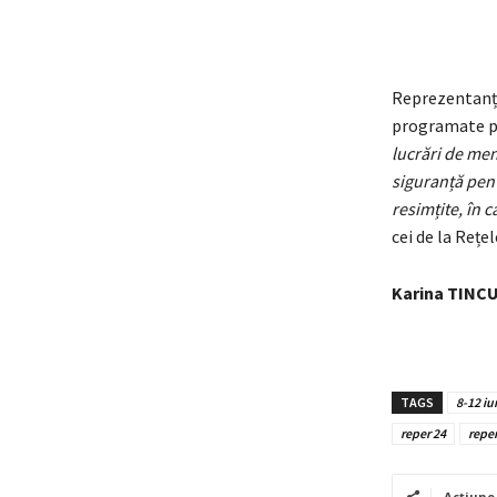
Reprezentanții
programate pe
lucrări de men
siguranță pent
resimțite, în c
cei de la Rețe
Karina TINC
TAGS
8-12 iu
reper 24
repe
Acțiune