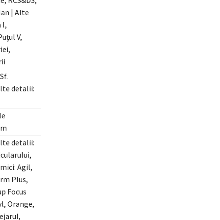
ie, RCS&DS,
an | Alte
 I,
uțul V,
iei,
ii
Sf.
lte detalii:
le
om
lte detalii:
icularului,
mici: Agil,
rm Plus,
up Focus
yl, Orange,
ejarul,