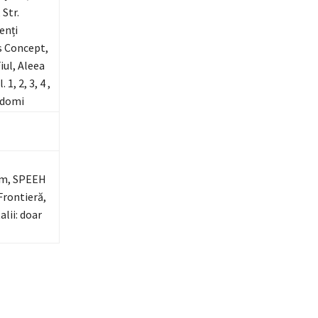
 Str.
genți
s Concept,
ul, Aleea
1, 2, 3, 4 ,
edomi
om, SPEEH
Frontieră,
lii: doar