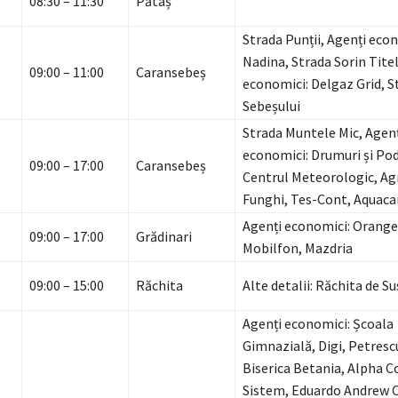
08:30 – 11:30
Pătaș
Strada Punții, Agenți eco
Nadina, Strada Sorin Titel
09:00 – 11:00
Caransebeș
economici: Delgaz Grid, S
Sebeșului
Strada Muntele Mic, Agenț
economici: Drumuri și Po
09:00 – 17:00
Caransebeș
Centrul Meteorologic, A
Funghi, Tes-Cont, Aquaca
Agenți economici: Orang
09:00 – 17:00
Grădinari
Mobilfon, Mazdria
09:00 – 15:00
Răchita
Alte detalii: Răchita de Su
Agenți economici: Școala
Gimnazială, Digi, Petresc
Biserica Betania, Alpha C
Sistem, Eduardo Andrew 