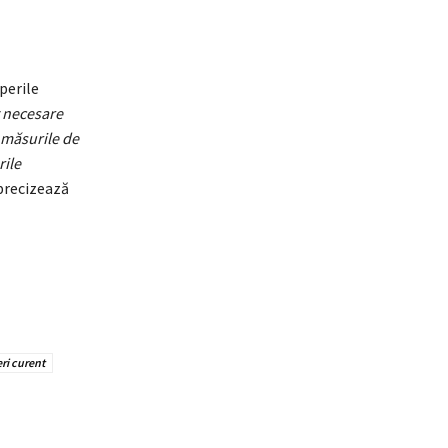
perile
t necesare
e măsurile de
rile
 precizează
ri curent