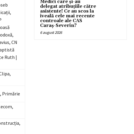
Medici care și-au
oseb
delegat atribuțiile către
asistente! Ce au scos la
cații,
iveală cele mai recente
P
controale ale CAS
Caraș-Severin?
ioasă
6 august 2026
todoxă,
avius, CN
Baptistă
te Ruth |
Clipa,
, Primărie
lecom,
nstrucția,