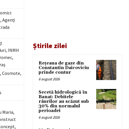
nomici:
, Agenți
trada
i
Știrile zilei
duri, INMH
gromec,
Rețeaua de gaze din
raș
Constantin Daicoviciu
prinde contur
e, Cosmote,
6 august 2026
s
Secetă hidrologică în
Banat: Debitele
râurilor au scăzut sub
30% din normalul
perioadei
u Maria,
6 august 2026
onstruct
Concept,