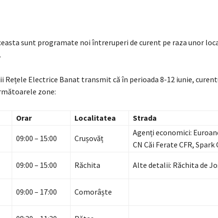
asta sunt programate noi întreruperi de curent pe raza unor local
.
 Rețele Electrice Banat transmit că în perioada 8-12 iunie, curentu
următoarele zone:
Orar
Localitatea
Strada
Agenți economici: Euroand
09:00 – 15:00
Crușovăț
CN Căi Ferate CFR, Spark 
09:00 – 15:00
Răchita
Alte detalii: Răchita de Jo
09:00 – 17:00
Comorâște