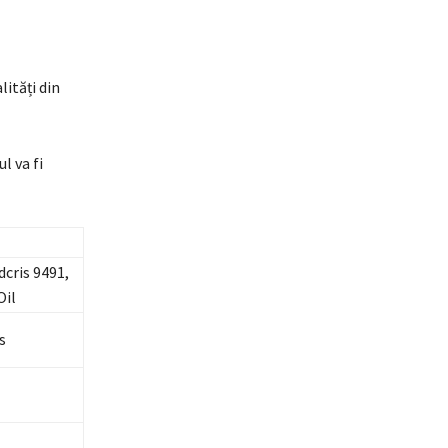
ități din
l va fi
cris 9491,
Oil
s