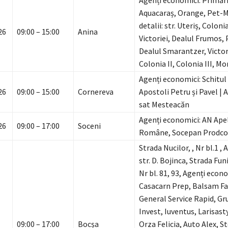
Agenți economici: Primăr
Aquacaraș, Orange, Pet-M
detalii: str. Uteriș, Colonia
26
09:00 – 15:00
Anina
Victoriei, Dealul Frumos, P
Dealul Smarantzer, Victor
Colonia II, Colonia III, Mor
Agenți economici: Schitul 
26
09:00 – 15:00
Cornereva
Apostoli Petru și Pavel | A
sat Mesteacăn
Agenți economici: AN Ape
26
09:00 – 17:00
Soceni
Române, Socepan Prodc
Strada Nucilor, , Nr bl.1 , A
str. D. Bojinca, Strada Fun
Nr bl. 81, 93, Agenți econo
Casacarn Prep, Balsam Fa
General Service Rapid, Gr
Invest, Iuventus, Larisast
09:00 – 17:00
Bocșa
Orza Felicia, Auto Alex, St