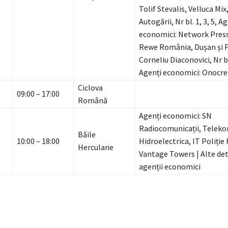
Tolif Stevalis, Velluca Mix,
Autogării, Nr bl. 1, 3, 5, A
economici: Network Pres
Rewe România, Dușan și Fi
Corneliu Diaconovici, Nr bl. 
Agenți economici: Onocr
Ciclova
09:00 – 17:00
Română
Agenți economici: SN
Radiocomunicații, Telek
Băile
10:00 – 18:00
Hidroelectrica, IT Poliție 
Herculane
Vantage Towers | Alte deta
agenții economici