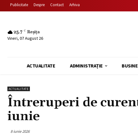
Publicitate
Despre
Contact
Arhiva
25.7
C
Reșița
Vineri, 07 August 26
ACTUALITATE
ADMINISTRAȚIE
BUSINE
ACTUALITATE
Întreruperi de curen
iunie
8 iunie 2026