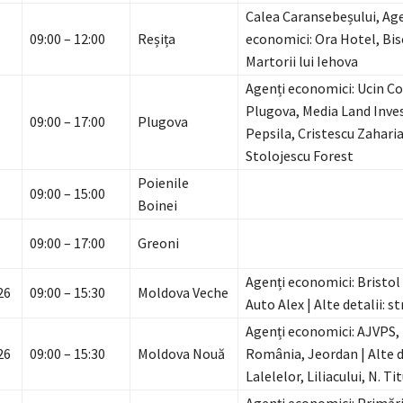
Calea Caransebeșului, Age
09:00 – 12:00
Reșița
economici: Ora Hotel, Bis
Martorii lui Iehova
Agenți economici: Ucin C
Plugova, Media Land Inv
09:00 – 17:00
Plugova
Pepsila, Cristescu Zahari
Stolojescu Forest
Poienile
09:00 – 15:00
Boinei
09:00 – 17:00
Greoni
Agenți economici: Bristol 
26
09:00 – 15:30
Moldova Veche
Auto Alex | Alte detalii: st
Agenți economici: AJVPS,
26
09:00 – 15:30
Moldova Nouă
România, Jeordan | Alte det
Lalelelor, Liliacului, N. Ti