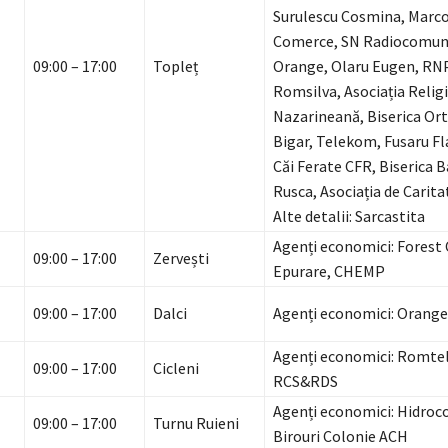
Surulescu Cosmina, Marc
Comerce, SN Radiocomuni
09:00 – 17:00
Topleț
Orange, Olaru Eugen, RN
Romsilva, Asociația Relig
Nazarineană, Biserica Or
Bigar, Telekom, Fusaru Fl
Căi Ferate CFR, Biserica 
Rusca, Asociația de Carita
Alte detalii: Sarcastita
Agenți economici: Forest 
09:00 – 17:00
Zervești
Epurare, CHEMP
09:00 – 17:00
Dalci
Agenți economici: Orange
Agenți economici: Romte
09:00 – 17:00
Cicleni
RCS&RDS
Agenți economici: Hidroco
09:00 – 17:00
Turnu Ruieni
Birouri Colonie ACH