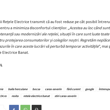
 Rețele Electrice transmit că au fost reduse pe cât posibil întreru
ntru a minimiza disconfortul clienților. „
Acestea au loc când sun
tenanță sau modernizări ale rețelei, situații în care sunt luate toat
ru protejarea consumatorilor și colegilor noștri. Regretăm neplăce
azurile în care aceste lucrări vă perturbă temporar activitățile
”, mai
le Electrice Banat.
UL
nie
baile herculane
bocsa
caras-severin
fără curent
google
întrerupe
r24.ro
resita
retele electrice banat
stiri caras-severin