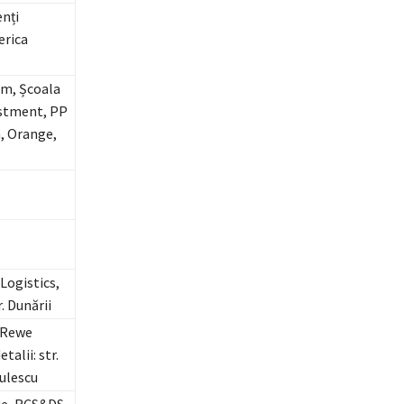
nți
erica
om, Școala
estment, PP
a, Orange,
Logistics,
r. Dunării
 Rewe
alii: str.
tulescu