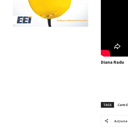
Diana Radu
TAGS
Carte E
Acțiune