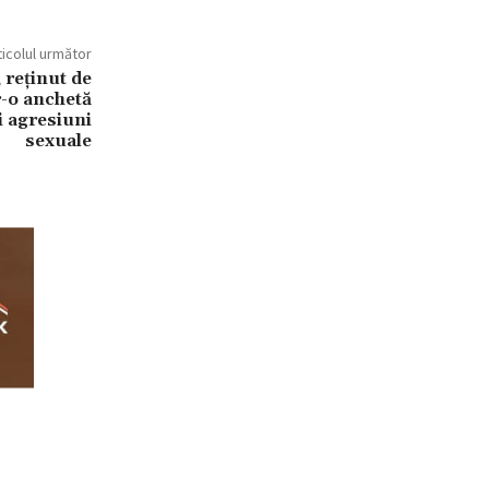
ticolul următor
, reținut de
r-o anchetă
și agresiuni
sexuale