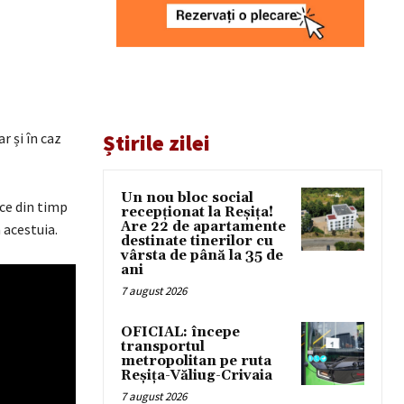
r și în caz
Știrile zilei
Un nou bloc social
ice din timp
recepționat la Reșița!
Are 22 de apartamente
 acestuia.
destinate tinerilor cu
vârsta de până la 35 de
ani
7 august 2026
OFICIAL: începe
transportul
metropolitan pe ruta
Reșița-Văliug-Crivaia
7 august 2026