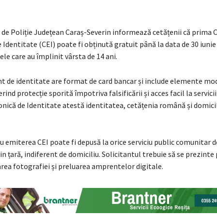
 de Poliție Județean Caraș-Severin informează cetățenii că prima 
 Identitate (CEI) poate fi obținută gratuit până la data de 30 iunie
le care au împlinit vârsta de 14 ani.
 de identitate are format de card bancar și include elemente mo
rind protecție sporită împotriva falsificării și acces facil la servicii
nică de Identitate atestă identitatea, cetățenia română și domicil
 emiterea CEI poate fi depusă la orice serviciu public comunitar d
n țară, indiferent de domiciliu. Solicitantul trebuie să se prezinte
rea fotografiei și preluarea amprentelor digitale.