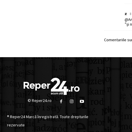
z
8
@An
”și 
Comentariile sun
© Reper24.ro
® Reper24 Marcă înregistrată. Toate drepturile
rezervate