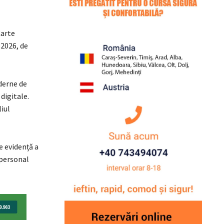
Carte
 2026, de
derne de
 digitale.
iul
e evidență a
 personal