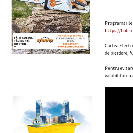
Programările s
https://hub.m
Cartea Electro
de pierdere, f
Pentru evitare
valabilitatea 