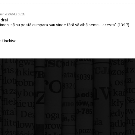
 iunie 2026 La 16:26
drei
nimeni să nu poată cumpara sau vinde fără să aibă semnul acesta” (13:17)
t închise.