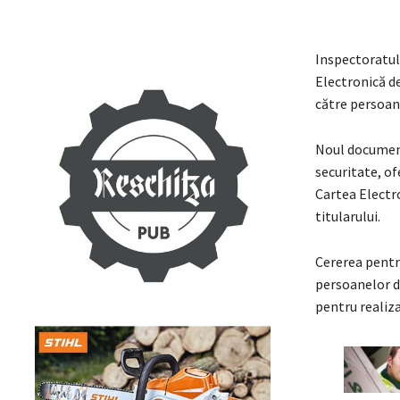
Inspectoratul
Electronică de
către persoane
Noul document
securitate, ofe
Cartea Electro
titularului.
Cererea pentru
persoanelor di
pentru realiza