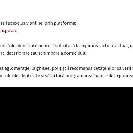
e fac exclusiv online, prin platforma:
ai.gov.ro
nică de Identitate poate fi solicitată la expirarea actului actual, da
urt, deteriorare sau schimbare a domiciliului.
a aglomerației la ghișee, polițiștii recomandă cetățenilor să verif
actului de identitate și să își facă programarea înainte de expirarea