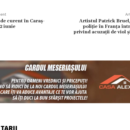
dent
Ar
 de curent în Caraș-
Artistul Patrick Bruel
2 iunie
poliție în Franța înt
privind acuzații de viol 
TARII