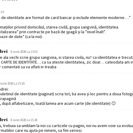
:14
de identitate are format de card bancar și include elemente moderne …”
mațiilor privind domiciliul, starea civilă, grupa sangvină, identitatea.
italizarea” prin contracte pe bază de șpagă și la ”nivel înalt”.
baze de date” (ca la noi).
drei
8 iunie 2026 La 13:03
e ala vechi scrie grupa sangvina, si starea civila, nu? ca identitatea e trecuta
 CARTE DE IDENTITATE… ca sa ateste identitatea, zic doar… cateodata am i
 comentati sa va aflati in treaba
 iunie 2026 La 15:16
drei:
uletinul de identitate (paginat) scria tot, ba avea și loc pentru a doua fotog
trapagină
, după alfabetizare, toată lumea are acum carte (de identitate) 🙂
drei
8 iunie 2026 La 15:28
a, trebuia sa umblam la noi cu carticele cu pagini, noi nu avem voie sa evol
rmatiilor care nu ajuta pe nimeni, sa fim seriosi