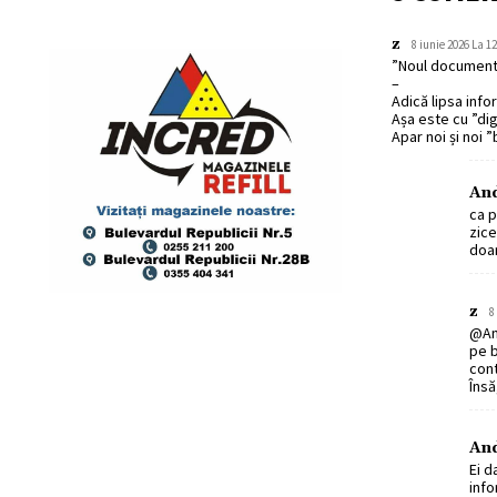
z
8 iunie 2026 La 12
”Noul document 
–
Adică lipsa infor
Așa este cu ”dig
Apar noi și noi ”
An
ca p
zice
doar
z
8
@An
pe b
con
Însă
An
Ei d
info