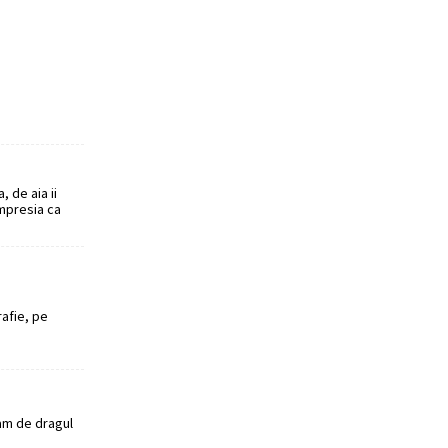
, de aia ii
mpresia ca
rafie, pe
uam de dragul