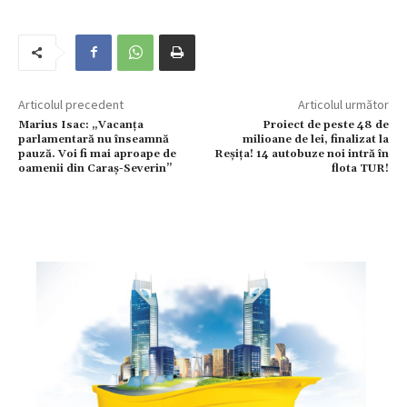
Articolul precedent
Articolul următor
Marius Isac: „Vacanța
Proiect de peste 48 de
parlamentară nu înseamnă
milioane de lei, finalizat la
pauză. Voi fi mai aproape de
Reșița! 14 autobuze noi intră în
oamenii din Caraș-Severin”
flota TUR!