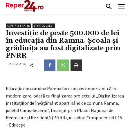
ADMINISTRAȚIE
STIRILE ZILEI
Investiție de peste 500.000 de lei
în educația din Ramna. Școala și
grădinița au fost digitalizate prin
PNRR
2 iulie 2026
Educația din comuna Ramna face un pas important către
modernizare, odată cu finalizarea proiectului „Digitalizarea
instituțiilor de învățământ aparținând de comuna Ramna,
județul Caraș-Severin”, finanțat prin Planul Național de
Redresare și Reziliență (PNRR), în cadrul Componentei C15
– Educație.