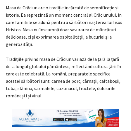
Masa de Crăciun are o tradiție încărcată de semnificație și
istorie. Ea reprezintă un moment central al Crăciunului, în
care familiile se adună pentru a sărbători nașterea lui Iisus
Hristos. Masa nu înseamnă doar savurarea de mâncăruri
delicioase, ci și exprimarea ospitalității, a bucuriei și a
generozității.
Tradițiile privind masa de Crăciun variază de la țară la țară
de-a lungul globului pământesc, reflectând cultura țării în
care este celebrată. La români, preparatele specifice
acestei sărbători sunt: carnea de porc, cârnații, caltaboșii,
toba, slănina, sarmalele, cozonacul, fructele, dulciurile
românești și vinul.