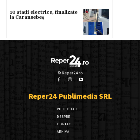
10 stații electrice, finalizate
la Caransebeș
© Reper24.ro
Reper24 Publimedia SRL
PUBLICITATE
DESPRE
CONTACT
ARHIVA