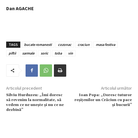
Dan AGACHE
TAGS
bucate romanesti
cozonac
craciun
masa festiva
piftii
sarmale
soric
toba
vin
Articolul precedent
Articolul următor
Silviu Hurduzeu: „Îmi doresc
Ioan Popa: „Doresc tuturor
să revenim la normalitate, să
reșițenilor un Crăciun cu pace
vedem ce ne unește și nu ce ne
și bucurii”
dezbină”