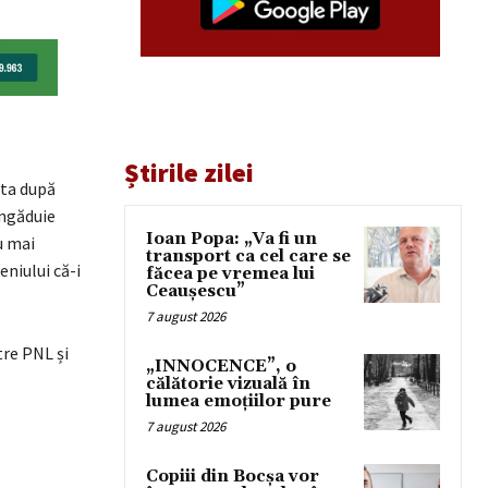
Știrile zilei
rta după
 îngăduie
Ioan Popa: „Va fi un
u mai
transport ca cel care se
niului că-i
făcea pe vremea lui
Ceaușescu”
7 august 2026
tre PNL și
„INNOCENCE”, o
călătorie vizuală în
lumea emoțiilor pure
7 august 2026
Copiii din Bocșa vor