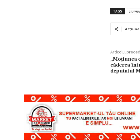
TAGS
ciuma 
Acțiune
Articolul prece
„Moţiunea 
căderea înt
deputatul 