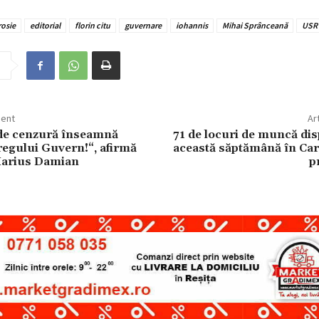
rosie
editorial
florin citu
guvernare
iohannis
Mihai Sprânceană
USR
dent
Ar
de cenzură înseamnă
71 de locuri de muncă dis
regului Guvern!“, afirmă
această săptămână în Car
Marius Damian
p