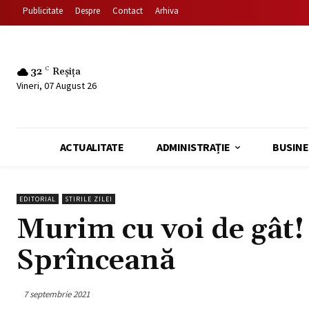
Publicitate
Despre
Contact
Arhiva
32
C
Reșița
Vineri, 07 August 26
ACTUALITATE
ADMINISTRAȚIE
BUSINE
EDITORIAL
STIRILE ZILEI
Murim cu voi de gât!
Sprînceană
7 septembrie 2021