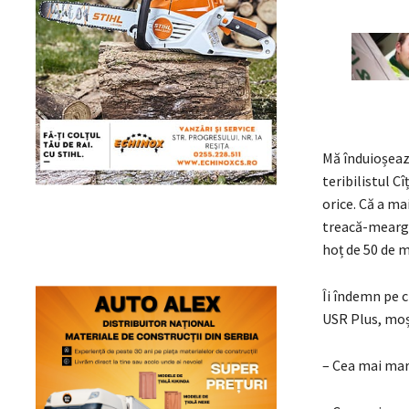
Mă înduioșează
teribilistul Cî
orice. Că a ma
treacă-meargă,
hoț de 50 de m
Îi îndemn pe c
USR Plus, moș
– Cea mai mar