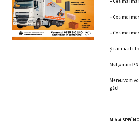
– Cea mai mare
– Cea mai mare
– Cea mai mare
Și-ar mai fi. 
Mulțumim PNL
Mereu vom vota
gât!
Mihai SPRÎN