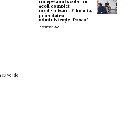
începe anul școlar în
școli complet
modernizate. Educația,
prioritatea
administrației Pascu!
7 august 2026
 cu voi de