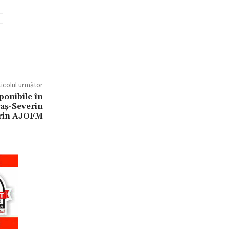
ticolul următor
ponibile în
aș-Severin
rin AJOFM