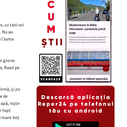
e, cu taxi-uri
. Nu au
și Ciuma
n glorie.
, Raiul pe
rmă, și zic
be de
u apă, niște
e fapt
i mare hoț