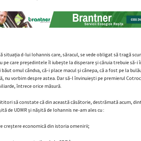
 situația d-lui Iohannis care, săracul, se vede obligat să tragă scu
țu pe care președintele îl iubește la disperare și căruia trebuie să-i
i băut omul cândva, că-i place macul și cânepa, că a fost pe la bulă
 nu vorbim despre astea. Dar să-l învinuiești pe premierul Cotroce
iliarde, întrece orice măsură.
ititori să constate că din această căsătorie, destrămată acum, din
ită de UDMR și nășită de Iohannis ne-am ales cu :
e creștere economică din istoria omenirii;