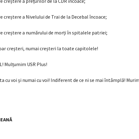
 creștere a prețurilor de la CDR încoace;
 creștere a Nivelului de Trai de la Decebal încoace;
 creștere a numărului de morți în spitalele patriei;
Doar creșteri, numai creșteri la toate capitolele!
! Mulțumim USR Plus!
 cu voi și numai cu voi! Indiferent de ce ni se mai întâmplă! Murim
CEANĂ