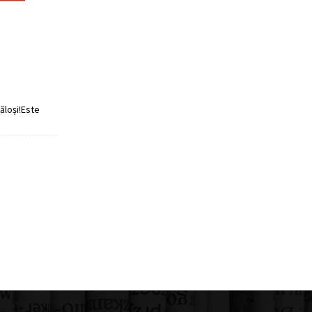
căloși!Este