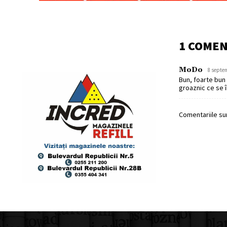
1 COME
MoDo
8 septem
Bun, foarte bun !
groaznic ce se 
Comentariile sun