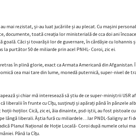
au mai rezistat, și-au luat jucăriile și au plecat. Cu mașini personal
Acte, documente, toată creația lor ministerială de cca doi ani încoace
 goală. Căci și tovarășii lor de guvernare, în cârdășie cu Iohannis 
as la purtător 50 de miliarde prin acel PNHL- Coroi, zic ei.
 retras în plină glorie, exact ca Armata Americană din Afganistan. Î
omică cea mai tare din lume, monedă puternică, super-nivel de trai
pează și chiar mă interesează să știu de ce super-miniștrii USR afi
că liberalii în frunte cu Cîțu, susținuți și apărați până în pânzele al
hoții-hoților. Cică, zic ei, ăia dinainte, psd-iștii, au fost pistoale c
pe lângă liberali. Ăștia fură cu miliardele…Iar PNDL-Saligny ar fi d
adică Planul Național de Hoție Locală- Coroi după numele celui ma
mâniei. Până la Cîțu.