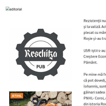
Rezistenții nu 
și la valiză. 
plecat cu mână
Roșie și-au tr
USR-iștii s-au
Creștere Econ
Pământ.
Pe mine mă fra
că pot dovedi, 
Iohannis, sunt 
găinari sadea 
PNHL- Coroi, 
din istoria Ro