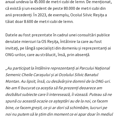
anual undeva la 45.000 de metri cubi de lemn. De menționat,
că există și un excedent de peste 80.000 de metri cubi din
anii precedenți. În 2023, de exemplu, Ocolul Silvic Reșița a
tăiat doar 8.600 de metri cubi de lemn.
Datele au fost prezentate în cadrul unei consultări publice
derulate miercuri la OS Reșița, întâlnire la care au fost
invitați, pe lângă specialiști din domeniu și reprezentanți ai
ONG-urilor, care au strălucit, însă, prin absență.
„
Au participat la întâlnire reprezentanți ai Parcului Național
Semenic Cheile Carașului și ai Ocolului Silvic Banatul
Montan. Au lipsit, însă, cu desăvârșire domnii de la ONG-uri.
Ne-am fi bucurat ca aceștia să fie prezenți deoarece am
dezbătut subiecte care îi interesează, îi vizează. Puteau să ne
spună cu această ocazie ce așteptări au de la noi, ce facem
bine, ce facem greșit, ce și-ar dori să schimbăm, lucruri pe
noi nu putem să le știm din moment ce ei apar doar în mediul