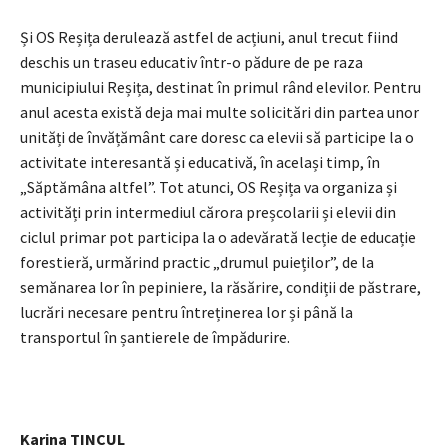
Și OS Reșița derulează astfel de acțiuni, anul trecut fiind
deschis un traseu educativ într-o pădure de pe raza
municipiului Reșița, destinat în primul rând elevilor. Pentru
anul acesta există deja mai multe solicitări din partea unor
unități de învățământ care doresc ca elevii să participe la o
activitate interesantă și educativă, în același timp, în
„Săptămâna altfel”. Tot atunci, OS Reșița va organiza și
activități prin intermediul cărora preșcolarii și elevii din
ciclul primar pot participa la o adevărată lecție de educație
forestieră, urmărind practic „drumul puieților”, de la
semănarea lor în pepiniere, la răsărire, condiții de păstrare,
lucrări necesare pentru întreținerea lor și până la
transportul în șantierele de împădurire.
Karina TINCUL