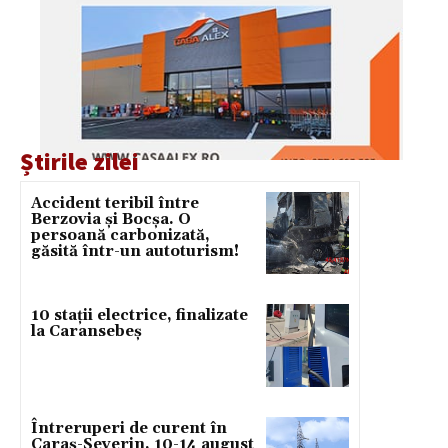
Știrile zilei
Accident teribil între
Berzovia și Bocșa. O
persoană carbonizată,
găsită într-un autoturism!
10 stații electrice, finalizate
la Caransebeș
Întreruperi de curent în
Caraș-Severin, 10-14 august