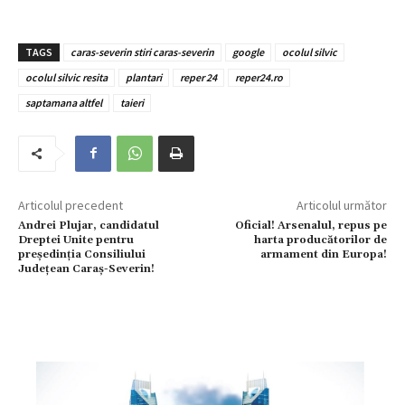
TAGS
caras-severin stiri caras-severin
google
ocolul silvic
ocolul silvic resita
plantari
reper 24
reper24.ro
saptamana altfel
taieri
Articolul precedent
Articolul următor
Andrei Plujar, candidatul
Oficial! Arsenalul, repus pe
Dreptei Unite pentru
harta producătorilor de
președinția Consiliului
armament din Europa!
Județean Caraș-Severin!