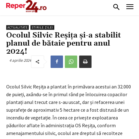
ACTUALITATE
STIRILE ZILEI
Ocolul Silvic Reșița și-a stabilit
planul de bătaie pentru anul
2024!
4 aprilie 2024
Ocolul Silvic Reșița a plantat în primăvara acestui an 32.000
de puieți, axându-se în primul rând pe înlocuirea copacilor
plantați anul trecut care s-au uscat, dar și refacerea unei
suprafețe de aproximativ 5 hectare ce a fost distrusă de un
incendiu de vegetație. În ceea ce privește exploatarea
pădurilor aflate în administrația OS Reșița, conform
amenajamentului silvic, ocolul are dreptul să recolteze