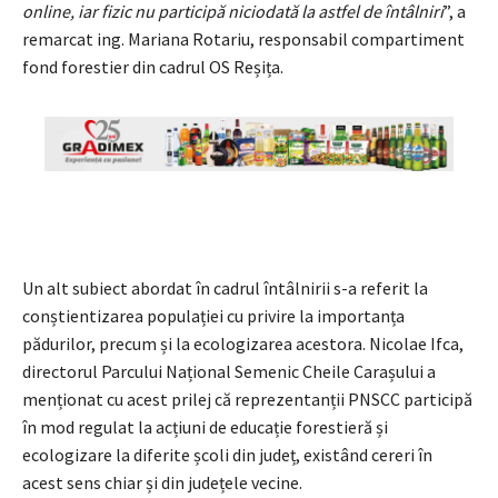
online, iar fizic nu participă niciodată la astfel de întâlniri
”, a
remarcat ing. Mariana Rotariu, responsabil compartiment
fond forestier din cadrul OS Reșița.
Un alt subiect abordat în cadrul întâlnirii s-a referit la
conștientizarea populației cu privire la importanța
pădurilor, precum și la ecologizarea acestora. Nicolae Ifca,
directorul Parcului Național Semenic Cheile Carașului a
menționat cu acest prilej că reprezentanții PNSCC participă
în mod regulat la acțiuni de educație forestieră și
ecologizare la diferite școli din județ, existând cereri în
acest sens chiar și din județele vecine.