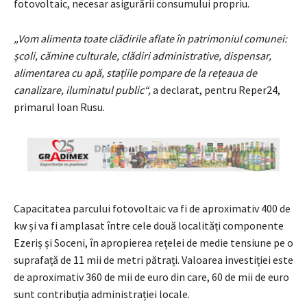
fotovoltaic, necesar asigurării consumului propriu.
„Vom alimenta toate clădirile aflate în patrimoniul comunei:
școli, cămine culturale, clădiri administrative, dispensar,
alimentarea cu apă, stațiile pompare de la rețeaua de
canalizare, iluminatul public“,
a declarat, pentru Reper24,
primarul Ioan Rusu.
Capacitatea parcului fotovoltaic va fi de aproximativ 400 de
kw și va fi amplasat între cele două localități componente
Ezeriș și Soceni, în apropierea rețelei de medie tensiune pe o
suprafață de 11 mii de metri pătrați. Valoarea investiției este
de aproximativ 360 de mii de euro din care, 60 de mii de euro
sunt contribuția administrației locale.