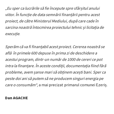
„Eu sper ca lucrările să fie începute spre sfârșitul anului
viitor. În funcție de data semnării finanțării pentru acest
proiect, de către Ministerul Mediului, după care cade în
sarcina noastră întocmirea proiectului tehnic și licitația de
execuție
.
Sperăm că va fi finanțabil acest proiect. Cererea noastră se
află în primele 600 depuse în prima zi de deschidere a
acestui program, dintr-un număr de 1000 de cereri ce pot
intra la finanțare. În aceste condiții, documentația fiind fără
probleme, avem șanse mari să obținem acești bani. Sper ca
peste doi ani să putem să ne producem singuri energia pe
care o consumăm“,
a mai precizat primarul comunei Ezeriș.
Dan AGACHE