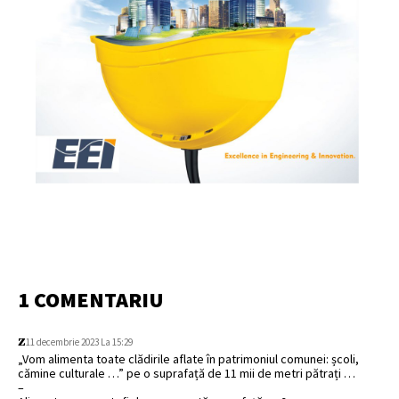
1 COMENTARIU
z
11 decembrie 2023 La 15:29
„Vom alimenta toate clădirile aflate în patrimoniul comunei: școli,
cămine culturale …” pe o suprafață de 11 mii de metri pătrați …
–