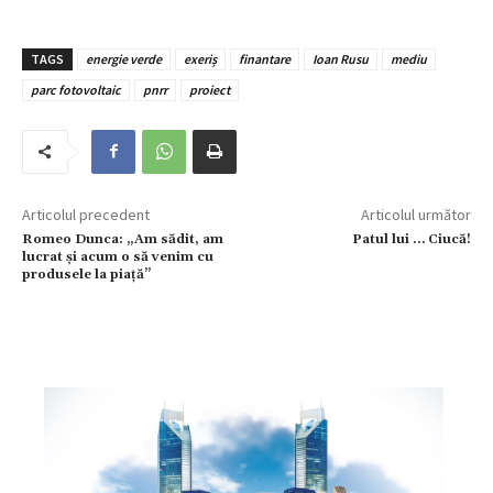
TAGS
energie verde
exeriș
finantare
Ioan Rusu
mediu
parc fotovoltaic
pnrr
proiect
Articolul precedent
Articolul următor
Romeo Dunca: „Am sădit, am
Patul lui … Ciucă!
lucrat și acum o să venim cu
produsele la piață”