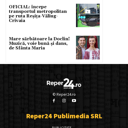
OFICIAL: începe
transportul metropolitan
pe ruta Reșița-Văliug-
Crivaia
Mare sărbătoare la Doclin!
Muzică, voie bună și dans,
de Sfânta Maria
© Reper24.ro
Reper24 Publimedia SRL
PUBLICITATE