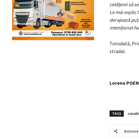
cetățenii să s
Le mai explic 
derajează puți
intenționat fa
Totodată, Prim
stradal.
Lorena POE
TAGS
canaliz
Acțiune