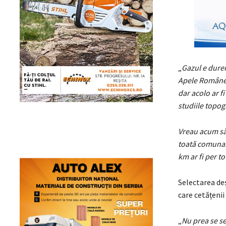
„
Gazul e dure
Apele Române, 
dar acolo ar f
studiile topog
Vreau acum să 
toată comuna. 
km ar fi per tot
Selectarea de
care cetățenii
„
Nu prea se se