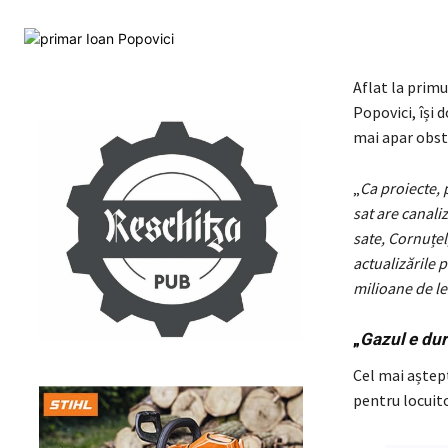
Aflat la primu
Popovici, își
mai apar obsta
„
Ca proiecte, 
sat are canaliz
sate, Cornuțel
actualizările 
milioane de lei
„
Gazul e dur
Cel mai aștept
pentru locuito