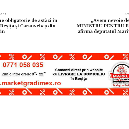
dent
Ar
e obligatorie de astăzi în
„Avem nevoie d
 Reșița și Caransebeș din
MINISTRU PENTRU R
in
afirmă deputatul Mar