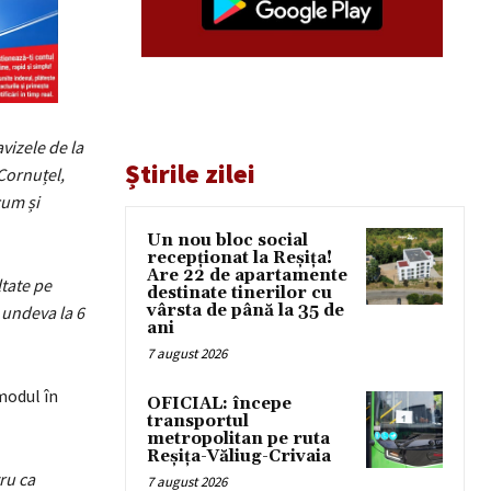
vizele de la
Știrile zilei
Cornuțel,
cum și
Un nou bloc social
recepționat la Reșița!
Are 22 de apartamente
tate pe
destinate tinerilor cu
vârsta de până la 35 de
 undeva la 6
ani
7 august 2026
modul în
OFICIAL: începe
transportul
metropolitan pe ruta
Reșița-Văliug-Crivaia
ru ca
7 august 2026