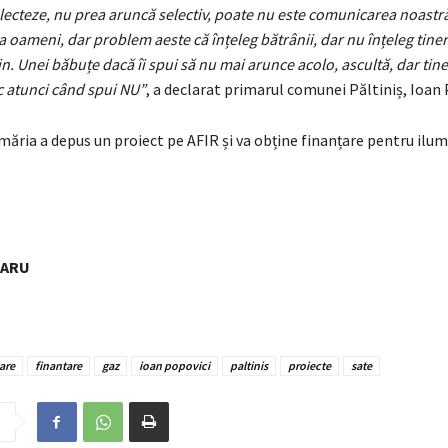
electeze, nu prea aruncă selectiv, poate nu este comunicarea noastr
la oameni, dar problem aeste că înțeleg bătrânii, dar nu înțeleg tiner
n. Unei băbuțe dacă îi spui să nu mai arunce acolo, ascultă, dar tine
c atunci când spui NU”
, a declarat primarul comunei Păltiniș, Ioan 
ăria a depus un proiect pe AFIR și va obține finanțare pentru ilum
NARU
are
finantare
gaz
ioan popovici
paltinis
proiecte
sate