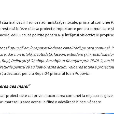
l său mandat în fruntea administrației locale, primarul comunei Pă
 dorește să bifeze câteva proiecte importante pentru comunitate și
cole, edilul caută portițe pentru a-și înfăptui obiectivele propuse
pot să spun că am început extinderea canalizării pe raza comunei. Pă
are, dar nu-i totală, și totodată, faceam extindere și în restul satelo
, Rugi, Delinești și Ohabița. Am obținut finanțare prin PNDL 2, am fă
prețurile pentru că au luat-o razna acum. Valoarea totală a proiectulu
”,
a declarat pentru Reper24 primarul Ioan Popovici.
erea cea mare!”
at proiect este cel privind racordarea comunei la rețeaua de gaze 
ri materailizarea acestuia fiind o adevărată binecuvântare.