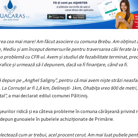
rea cea mai mare! Am făcut asociere cu comuna Brebu. Am obținut a
Mediu și am început demersurile pentru traversarea căii ferate la 
i o problemă cu CFR-ul. Avem și studiul de fezabilitate terminat, pre
rafice și urmează să-l depunem, dacă va fi finanțare, când va fi.
depun pe „Anghel Saligny”, pentru că mai avem niște străzi neasfal
La Cornuțel ar fi 1,8 km, Delinești- 1km, Ohabița vreo 800 de metri,
al”,
a mai declarat edilul comunei Păltiniș.
șeurilor ridică și ea câteva probleme în comuna cărășeană privind 
 depun gunoaiele în pubelele achiziționate de Primărie.
lectează cum ar trebui, acel procent cerut. Am mai luat pubele pent