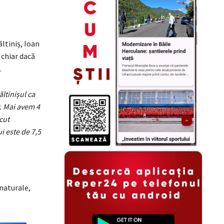
ltiniș, Ioan
 chiar dacă
.
ltinișul ca
r. Mai avem 4
cut
i este de 7,5
naturale,