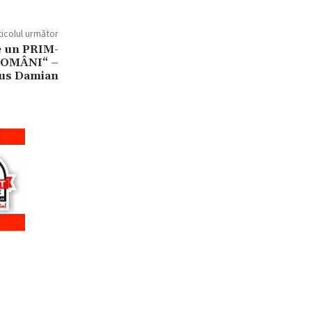
ticolul următor
e un PRIM-
OMÂNI“ –
ius Damian