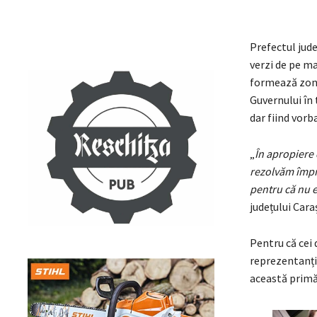
Prefectul jude
verzi de pe ma
formează zona
Guvernului în 
dar fiind vorba
„
În apropiere 
rezolvăm împre
pentru că nu e
județului Cara
Pentru că cei 
reprezentanții
această primăv