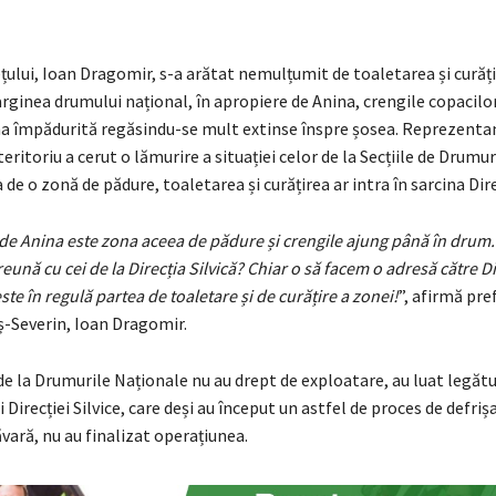
țului, Ioan Dragomir, s-a arătat nemulțumit de toaletarea și curăț
rginea drumului național, în apropiere de Anina, crengile copacilo
 împădurită regăsindu-se mult extinse înspre șosea. Reprezenta
teritoriu a cerut o lămurire a situației celor de la Secțiile de Drumu
 de o zonă de pădure, toaletarea și curățirea ar intra în sarcina Direc
de Anina este zona aceea de pădure și crengile ajung până în drum.
ună cu cei de la Direcția Silvică? Chiar o să facem o adresă către Dir
ste în regulă partea de toaletare și de curățire a zonei!
”, afirmă pre
ș-Severin, Ioan Dragomir.
de la Drumurile Naționale nu au drept de exploatare, au luat legătu
 Direcției Silvice, care deși au început un astfel de proces de defrișa
ară, nu au finalizat operațiunea.