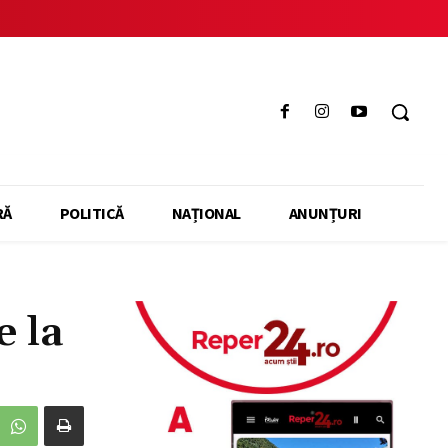
RĂ
POLITICĂ
NAȚIONAL
ANUNȚURI
e la