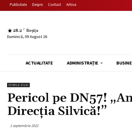
Publicitate
Despre
Contact
Arhiva
28.2
C
Reșița
Duminică, 09 August 26
ACTUALITATE
ADMINISTRAȚIE
BUSINE
STIRILE ZILEI
Pericol pe DN57! „Am 
Direcția Silvică!”
1 septembrie 2022