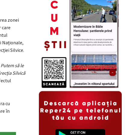
irea zonei
r care
ntul
ri Naționale,
ției Silvice.
 Putem să le
ecția Silvică
fectul
ra cu
re în