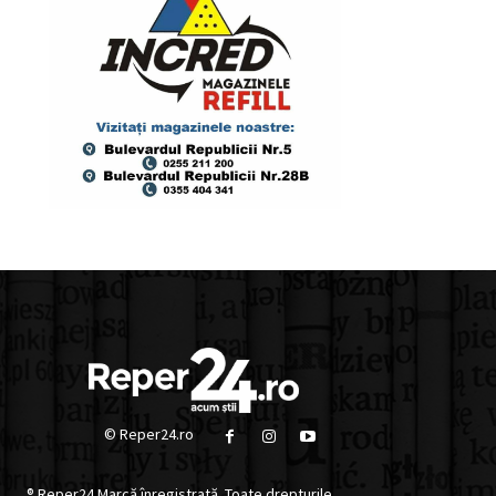
© Reper24.ro
® Reper24 Marcă înregistrată. Toate drepturile