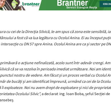
ra cu cei de la Direcția Silvică, le-am spus că zona este sensibilă, ia
nsului a fost că va lua legătura cu Ocolul Anina. Ei au început puți
 intersecție cu DN 57 spre Anina. Ocolul Anina are ca și sector pe DN
 primăvară o acțiune nefinalizată, acolo sunt într-adevăr crengi. A
 Silvică că se va rezolva în perioada imediat următoare. Noi am ident
 punctul nostru de vedere. Am făcut și un proces verbal cu Ocolul An
măr de bucăți și am identificat împreună, urmând ca cei de la Ocolul S
 îi exploateze. Noi nu avem drept de exploatare și nici de proprieta
prietatea Ocolului Silvic”,
a declarat ing. Ioan Boba, șeful Secției d
ansebeș.