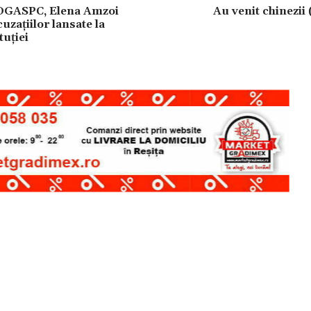
 DGASPC, Elena Amzoi
Au venit chinezii 
zațiilor lansate la
tuției