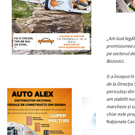
„
Am luat legătu
promisiunea dâ
pe sectorul de
Bozovici.
S-a început în
de la Direcția
periculoși din
am stabilit nu
marcheze și să
chiar este pro
Naționale Car