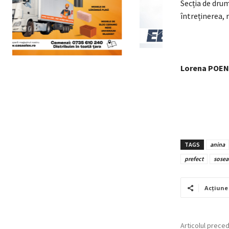
Secția de drum
întreținerea, 
Lorena POE
TAGS
anina
prefect
sosea
Acțiune
Articolul prece