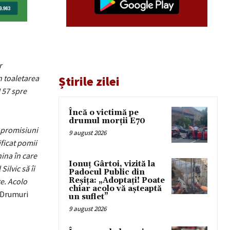
r
n toaletarea
Știrile zilei
 57 spre
Încă o victimă pe
drumul morții E70
m promisiuni
9 august 2026
ificat pomii
ina în care
Ionuț Gârtoi, vizită la
ilvic să îi
Padocul Public din
Reșița: „Adoptați! Poate
te. Acolo
chiar acolo vă așteaptă
e Drumuri
un suflet”
9 august 2026