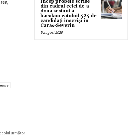
Încep probele scrise
area,
din cadrul celei de-a
doua sesiuni a
bacalaureatului! 424 de
candidați înscriși în
Caraș-Severin
9 august 2026
adure
ticolul următor