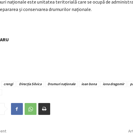
uri naționale este unitatea teritorială care se ocupă de administr
repararea și conservarea drumurilor naționale.
NARU
crengi
Direcția Silvica
Drumuri naționale
ioan bona
iona dragomir
p
dent
Ar