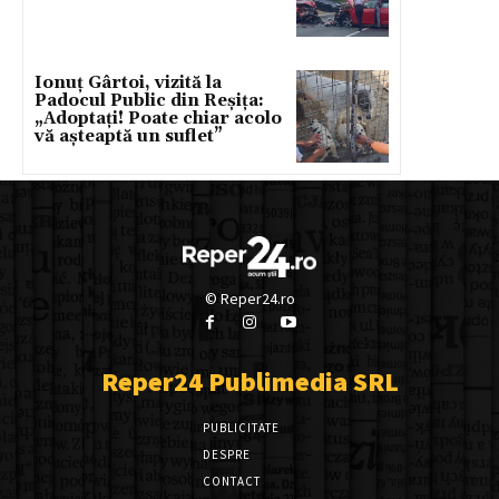
Ionuț Gârtoi, vizită la
Padocul Public din Reșița:
„Adoptați! Poate chiar acolo
vă așteaptă un suflet”
© Reper24.ro
Reper24 Publimedia SRL
PUBLICITATE
DESPRE
CONTACT