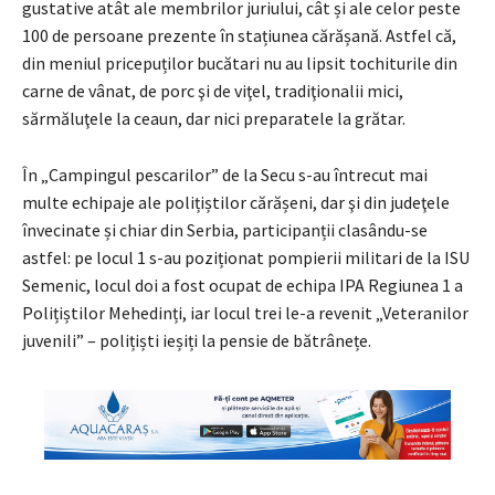
gustative atât ale membrilor juriului, cât și ale celor peste
100 de persoane prezente în stațiunea cărășană. Astfel că,
din meniul pricepuților bucătari nu au lipsit tochiturile din
carne de vânat, de porc şi de viţel, tradiţionalii mici,
sărmăluţele la ceaun, dar nici preparatele la grătar.
În „Campingul pescarilor” de la Secu s-au întrecut mai
multe echipaje ale polițiștilor cărășeni, dar şi din judeţele
învecinate și chiar din Serbia, participanții clasându-se
astfel: pe locul 1 s-au poziționat pompierii militari de la ISU
Semenic, locul doi a fost ocupat de echipa IPA Regiunea 1 a
Polițiștilor Mehedinți, iar locul trei le-a revenit „Veteranilor
juvenili” – polițiști ieșiți la pensie de bătrânețe.