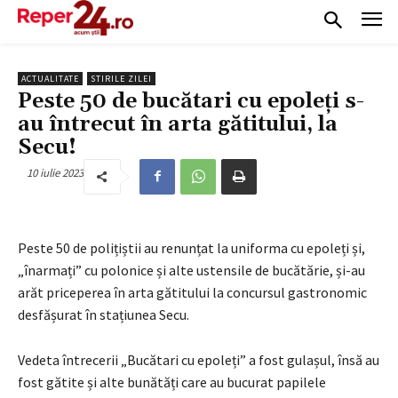
ACTUALITATE
STIRILE ZILEI
Peste 50 de bucătari cu epoleți s-
au întrecut în arta gătitului, la
Secu!
10 iulie 2023
Peste 50 de polițiștii au renunțat la uniforma cu epoleți și,
„înarmați” cu polonice și alte ustensile de bucătărie, și-au
arăt priceperea în arta gătitului la concursul gastronomic
desfășurat în stațiunea Secu.
Vedeta întrecerii „Bucătari cu epoleți” a fost gulașul, însă au
fost gătite și alte bunătăți care au bucurat papilele