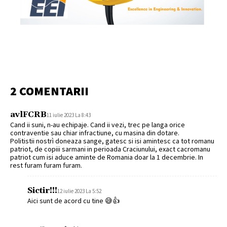
2 COMENTARII
avlFCRB
11 iulie 2023 La 8:43
Cand ii suni, n-au echipaje. Cand ii vezi, trec pe langa orice
contraventie sau chiar infractiune, cu masina din dotare.
Politistii nostrì doneaza sange, gatesc si isi amintesc ca tot romanu
patriot, de copiii sarmani in perioada Craciunului, exact cacromanu
patriot cum isi aduce aminte de Romania doar la 1 decembrie. In
rest furam furam furam.
Sictir!!!
12 iulie 2023 La 5:52
Aici sunt de acord cu tine 😅👍