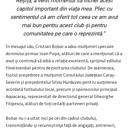
Reșița, a venit momentul să închei acest
capitol important din viața mea. Plec cu
sentimentul că am oferit tot ceea ce am avut
mai bun pentru acest club și pentru
comunitatea pe care o reprezintă.”
În mesajul său, Cristian Bobar a adus mulțumiri speciale
domnului primar Ioan Popa, alături de care a menționat că a
avut și continuă să aibă o relație excelentă, sprijinul edilului
fiind esențial pentru dezvoltarea clubului. De asemenea,
fostul președinte a mulțumit Consiliului Județean Caraș-
Severin și președintelui Silviu Hurduzeu pentru susținerea
acordată fotbalului local, precum și sponsorului principal
Aquacaraș, reprezentat de directorul general Gheorghe
Filipescu, alături de toți ceilalți parteneri privați.
Bobar nu i-a uitat nici pe cei din cadrul clubului,
transmițându-și recunoștința față de angajați, antrenori,