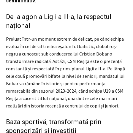
semnificativ.
De la agonia Ligii a III-a, la respectul
național
Preluat într-un moment extrem de delicat, pe când echipa
evolua în cel de-al treilea eșalon fotbalistic, clubul roș-
negru a cunoscut sub conducerea lui Cristian Bobar o
transformare radicală. Astăzi, CSM Reșița este o prezență
constantă și respectată în prim-planul Ligii a II-a. Pe lângă
cele două promovări bifate la nivel de seniori, mandatul lui
Bobar va rămâne în istorie și pentru performanța
remarcabilă din sezonul 2023-2024, când echipa U19 a CSM
Reșița a cucerit titlul național, una dintre cele mai mari
realizări din istoria recentă a centrului de copii și juniori.
Baza sportivă, transformată prin
sponsorizări și investiții