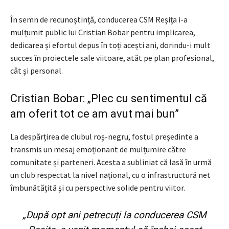
În semn de recunoștință, conducerea CSM Reșița i-a
mulțumit public lui Cristian Bobar pentru implicarea,
dedicarea și efortul depus în toți acești ani, dorindu-i mult
succes în proiectele sale viitoare, atât pe plan profesional,
cât și personal.
Cristian Bobar: „Plec cu sentimentul că
am oferit tot ce am avut mai bun”
La despărțirea de clubul roș-negru, fostul președinte a
transmis un mesaj emoționant de mulțumire către
comunitate și parteneri. Acesta a subliniat că lasă în urmă
un club respectat la nivel național, cu o infrastructură net
îmbunătățită și cu perspective solide pentru viitor.
„După opt ani petrecuți la conducerea CSM