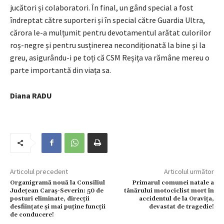
jucători și colaboratori. În final, un gând special a fost
îndreptat către suporteri și în special către Guardia Ultra,
cărora le-a mulțumit pentru devotamentul arătat culorilor
roș-negre și pentru susținerea necondiționată la bine și la
greu, asigurându-i pe toți că CSM Reșița va rămâne mereu o
parte importantă din viața sa.
Diana RADU
Articolul precedent
Articolul următor
Organigramă nouă la Consiliul
Primarul comunei natale a
Județean Caraș-Severin: 50 de
tânărului motociclist mort în
posturi eliminate, direcții
accidentul de la Oravița,
desființate și mai puține funcții
devastat de tragedie!
de conducere!