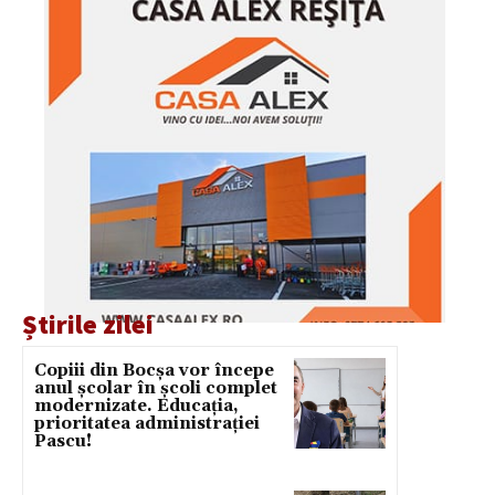
Știrile zilei
Copiii din Bocșa vor începe
anul școlar în școli complet
modernizate. Educația,
prioritatea administrației
Pascu!