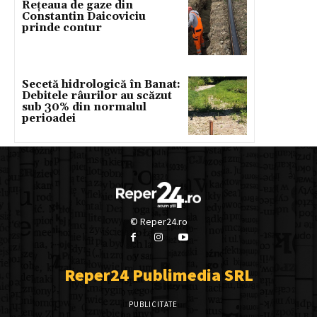
Rețeaua de gaze din
Constantin Daicoviciu
prinde contur
Secetă hidrologică în Banat:
Debitele râurilor au scăzut
sub 30% din normalul
perioadei
© Reper24.ro
Reper24 Publimedia SRL
PUBLICITATE