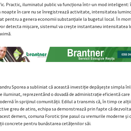
fic. Practic, iluminatul public va funcționa într-un mod inteligent: 
 noapte în care nu se înregistrează activitate, intensitatea lumino
t pentru a genera economii substanțiale la bugetul local. În mom
vor detecta mișcare, sistemul va crește instantaneu intensitatea l
aximă.
ndru Sporea a subliniat că această investiție depășește simpla înl
de iluminat, reprezentând o dovadă de administrație eficientă care
ernă în sprijinul comunității. Edilul a transmis că, în timp ce alți
ctive greu de atins, echipa sa demonstrează prin fapte că dezvolt
n acest demers, comuna Forotic ține pasul cu vremurile moderne și 
ții concrete pentru bunăstarea cetățenilor săi.