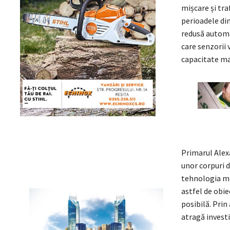
mișcare și tra
perioadele din
redusă automa
care senzorii 
capacitate m
Primarul Alexa
unor corpuri 
tehnologia mod
astfel de obie
posibilă. Pri
atragă investi