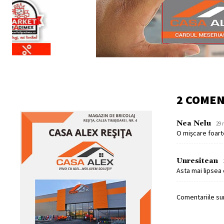
2 COMEN
Nea Nelu
29 
O mișcare foarte 
Unresitean
Asta mai lipsea 
Comentariile sun