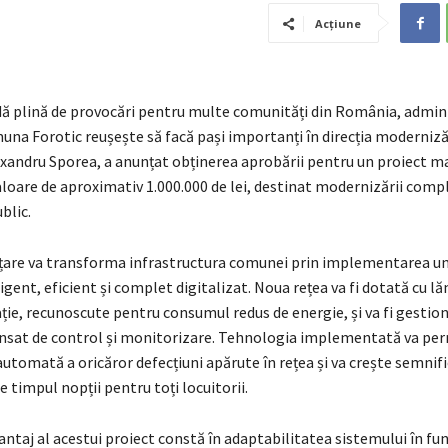
Acțiune
dă plină de provocări pentru multe comunități din România, admini
una Forotic reușește să facă pași importanți în direcția moderniză
lexandru Sporea, a anunțat obținerea aprobării pentru un proiect m
 valoare de aproximativ 1.000.000 de lei, destinat modernizării compl
blic.
țare va transforma infrastructura comunei prin implementarea un
igent, eficient și complet digitalizat. Noua rețea va fi dotată cu l
ie, recunoscute pentru consumul redus de energie, și va fi gestion
nsat de control și monitorizare. Tehnologia implementată va pe
automată a oricăror defecțiuni apărute în rețea și va crește semnifi
e timpul nopții pentru toți locuitorii.
antaj al acestui proiect constă în adaptabilitatea sistemului în fun