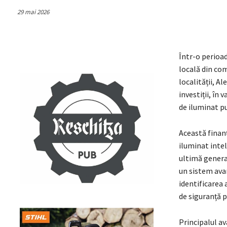
29 mai 2026
Într-o perioa
locală din com
localității, A
investiții, în
de iluminat pu
Această finan
iluminat intel
ultimă generaț
un sistem ava
identificarea 
de siguranță p
Principalul av