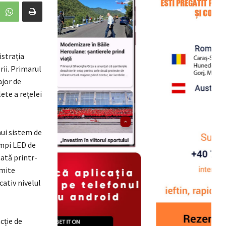
strația
rii. Primarul
ajor de
ete a rețelei
ui sistem de
ămpi LED de
ată printr-
rmite
cativ nivelul
cție de