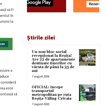
în
asă va fi
entul în
uminii la
Știrile zilei
Un nou bloc social
recepționat la Reșița!
Are 22 de apartamente
destinate tinerilor cu
vârsta de până la 35 de
ocuire a
ani
 aduce
7 august 2026
i consideră
OFICIAL: începe
area este
transportul
continuă să
metropolitan pe ruta
Reșița-Văliug-Crivaia
7 august 2026