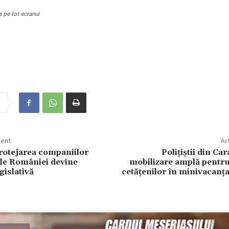
a pe tot ecranul
dent
Ar
rotejarea companiilor
Polițiștii din Ca
 ale României devine
mobilizare amplă pentru
gislativă
cetățenilor în minivacanța