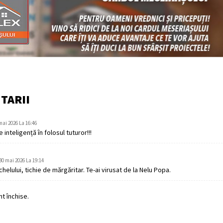
TARII
mai 2026 La 16:46
inteligență în folosul tuturor!!!
30 mai 2026 La 19:14
chelului, tichie de mărgăritar. Te-ai virusat de la Nelu Popa.
t închise.