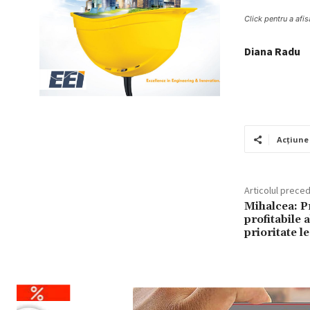
Click pentru a afis
Diana Radu
Acțiune
Articolul prece
Mihalcea: P
profitabile
prioritate le