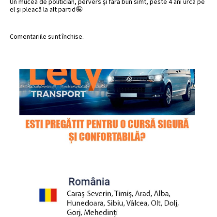
Un mucea de politician, pervers și fără bun simt, peste 4 ani urca pe
el și pleacă la alt partid🤪
Comentariile sunt închise.