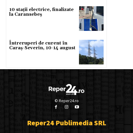
10 stații electrice, finalizate
la Caransebeș
Întreruperi de curent în
Caraș-Severin, 10-14 august
© Reper24.ro
Reper24 Publimedia SRL