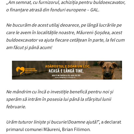
„
Am semnat, cu furnizorul, achiziția pentru buldoexcavator,
o finanțare atrasă din fonduri europene – GAL.
Ne bucurăm de acest utilaj deoarece, pe lângă lucrările pe
care le avem în localitățile noastre, Măureni-Șoșdea, acest
buldoexcavator va ajuta fiecare cetățean în parte, la fel cum
am făcut și până acum!
Ne mândrim cu încă o investiție benefică pentru noi și
sperăm să intrăm în posesia lui până la sfârșitul lunii
februarie.
Urăm tuturor liniște și bucurie!Doamne ajută!
”, a declarat
primarul comunei Măureni, Brian Filimon.