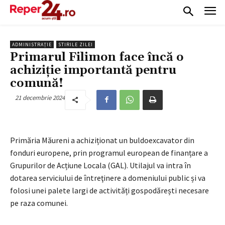
ADMINISTRAȚIE
STIRILE ZILEI
Primarul Filimon face încă o
achiziție importantă pentru
comună!
21 decembrie 2024
Primăria Măureni a achiziționat un buldoexcavator din
fonduri europene, prin programul european de finanțare a
Grupurilor de Acțiune Locala (GAL). Utilajul va intra în
dotarea serviciului de întreţinere a domeniului public și va
folosi unei palete largi de activități gospodărești necesare
pe raza comunei.