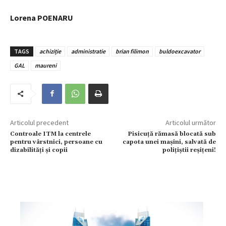
Lorena POENARU
TAGS
achiziție
administratie
brian filimon
buldoexcavator
GAL
maureni
Articolul precedent
Articolul următor
Controale ITM la centrele
Pisicuță rămasă blocată sub
pentru vârstnici, persoane cu
capota unei mașini, salvată de
dizabilități și copii
polițiștii reșițeni!