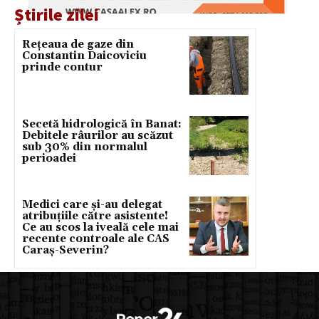
Știrile zilei
Rețeaua de gaze din
Constantin Daicoviciu
prinde contur
Secetă hidrologică în Banat:
Debitele râurilor au scăzut
sub 30% din normalul
perioadei
Medici care și-au delegat
atribuțiile către asistente!
Ce au scos la iveală cele mai
recente controale ale CAS
Caraș-Severin?