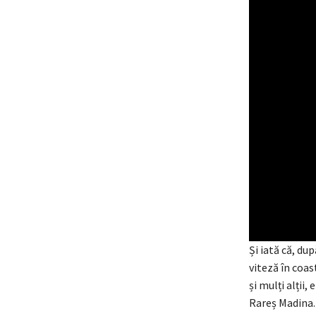
Și iată că, du
viteză în coa
și mulți alții
Rareș Madina.