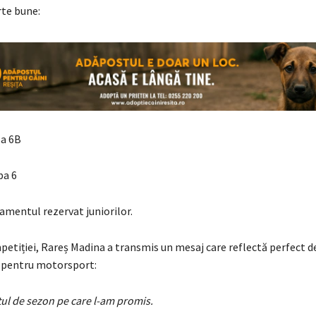
rte bune:
sa 6B
pa 6
samentul rezervat juniorilor.
mpetiției, Rareș Madina a transmis un mesaj care reflectă perfect 
a pentru motorsport:
ul de sezon pe care l-am promis.