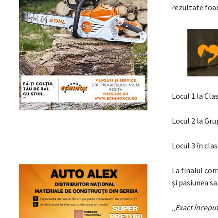
rezultate foa
Locul 1 la Cla
Locul 2 la Gru
Locul 3 în cla
La finalul co
și pasiunea s
„
Exact început