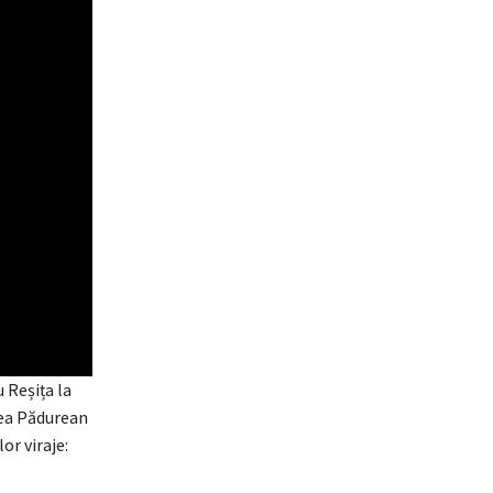
 Reșița la
cea Pădurean
or viraje: