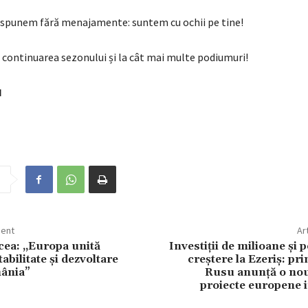
-o spunem fără menajamente: suntem cu ochii pe tine!
 continuarea sezonului și la cât mai multe podiumuri!
N
dent
Ar
lcea: „Europa unită
Investiții de milioane și 
bilitate și dezvoltare
creștere la Ezeriș: pr
ânia”
Rusu anunță o nou
proiecte europene 