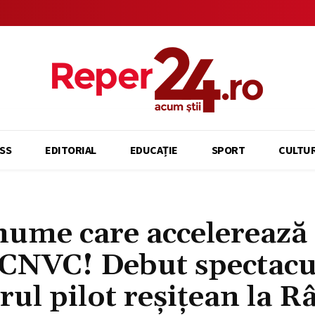
SS
EDITORIAL
EDUCAȚIE
SPORT
CULTU
nume care accelerează
 CNVC! Debut spectacu
ul pilot reșițean la R