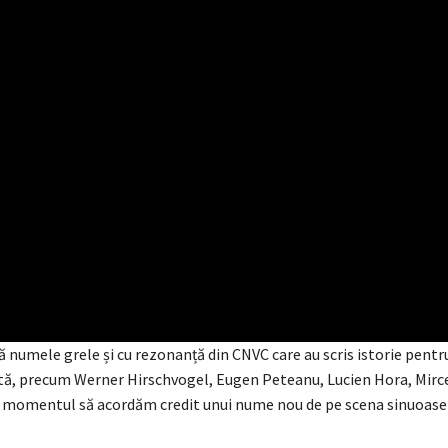
pă numele grele și cu rezonanță din CNVC care au scris istorie pentru
stă, precum Werner Hirschvogel, Eugen Peteanu, Lucien Hora, Mir
, e momentul să acordăm credit unui nume nou de pe scena sinuoasel