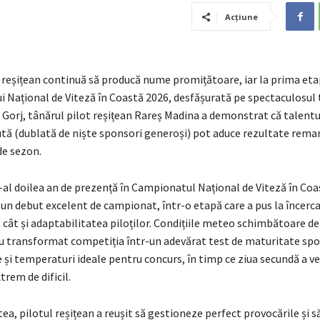
Acțiune
reșițean continuă să producă nume promițătoare, iar la prima eta
 Național de Viteză în Coastă 2026, desfășurată pe spectaculosul 
 Gorj, tânărul pilot reșițean Rareș Madina a demonstrat că talentul
tă (dublată de niște sponsori generoși) pot aduce rezultate remar
de sezon.
e-al doilea an de prezență în Campionatul Național de Viteză în Coa
un debut excelent de campionat, într-o etapă care a pus la încerc
cât și adaptabilitatea piloților. Condițiile meteo schimbătoare de
u transformat competiția într-un adevărat test de maturitate spo
e și temperaturi ideale pentru concurs, în timp ce ziua secundă a ve
trem de dificil.
ea, pilotul reșițean a reușit să gestioneze perfect provocările și s