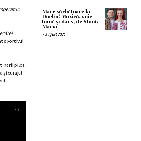
emperaturi
Mare sărbătoare la
Doclin! Muzică, voie
bună și dans, de Sfânta
Maria
ecărei
7 august 2026
t sportivul
inerii piloți
 și curajul
mul