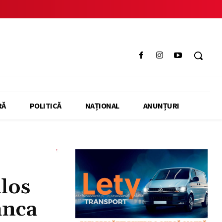
RĂ
POLITICĂ
NAȚIONAL
ANUNȚURI
los
ânca