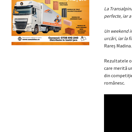
La Transalpina
perfecte, iar 
Un weekend int
urcări, iar la
Rareș Madina.
Rezultatele ob
care merită ur
din competiți
românesc.