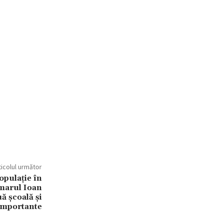
ticolul următor
populație în
imarul Ioan
ă școală și
importante