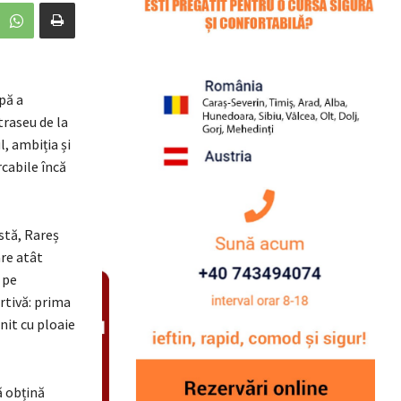
pă a
traseu de la
, ambiția și
cabile încă
stă, Rareș
are atât
 pe
rtivă: prima
nit cu ploaie
ă obțină