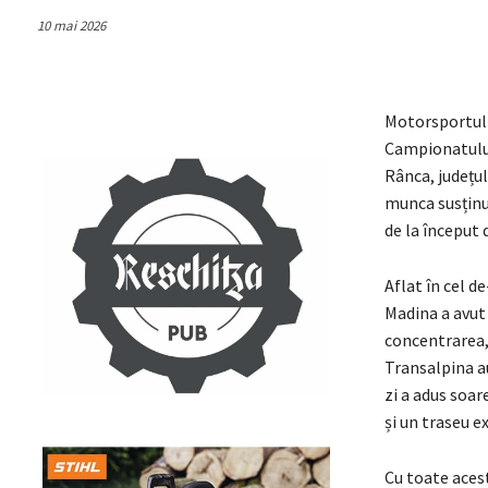
10 mai 2026
Motorsportul 
Campionatului
Rânca, județul
munca susținu
de la început 
Aflat în cel d
Madina a avut 
concentrarea, 
Transalpina a
zi a adus soar
și un traseu ex
Cu toate acest