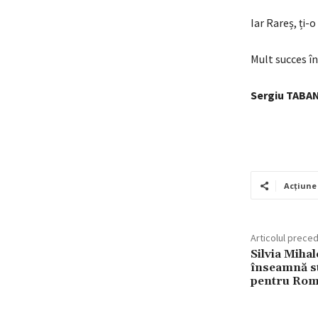
Iar Rareș, ți
Mult succes în
Sergiu TABA
Acțiune
Articolul prece
Silvia Miha
înseamnă sta
pentru Rom