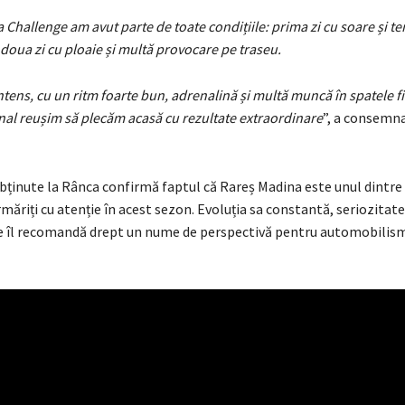
 Challenge am avut parte de toate condițiile: prima zi cu soare și t
a doua zi cu ploaie și multă provocare pe traseu.
ens, cu un ritm foarte bun, adrenalină și multă muncă în spatele fi
 final reușim să plecăm acasă cu rezultate extraordinare
”, a consemna
ținute la Rânca confirmă faptul că Rareș Madina este unul dintre t
măriți cu atenție în acest sezon. Evoluția sa constantă, seriozitatea
e îl recomandă drept un nume de perspectivă pentru automobilis