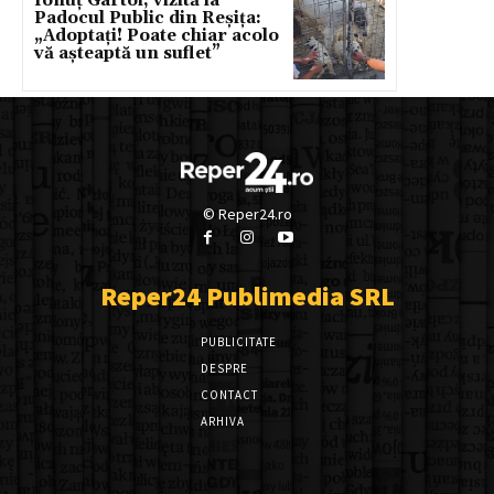
Ionuț Gârtoi, vizită la
Padocul Public din Reșița:
„Adoptați! Poate chiar acolo
vă așteaptă un suflet”
© Reper24.ro
Reper24 Publimedia SRL
PUBLICITATE
DESPRE
CONTACT
ARHIVA