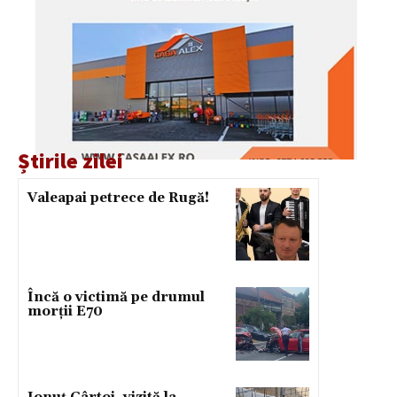
Știrile zilei
Valeapai petrece de Rugă!
Încă o victimă pe drumul
morții E70