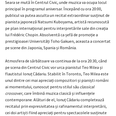
Seara se mută în Centrul Civic, unde muzica va ocupa locul
principal în programul aniversar. Începând cu ora 20:00,
publicul va putea asculta un recital extraordinar susținut de
pianista japoneză Natsumi Kuboyama, artistă recunoscută
pe plan internațional pentru interpretările sale din creația
lui Frédéric Chopin. Absolventă ca șefă de promoție a
prestigioasei Universități Toho Gakuen, aceasta a concertat
pe scene din Japonia, Spania și România.
Atmosfera de sărbătoare va continua de la ora 20:30, când
pe scena din Centrul Civic vor urca pianistul Teo Milea și
flautistul Ionuț Cădariu. Stabilit în Toronto, Teo Milea este
unul dintre cei mai apreciați compozitori și pianiști români
ai momentului, cunoscut pentru stilul său
classical
crossover
, care îmbină muzica clasică și influențele
contemporane. Alături de el, Ionuț Cădariu completează
recitalul prin expresivitatea și rafinamentul interpretării,
cei doi artiști fiind apreciați pentru spectacolele susținute