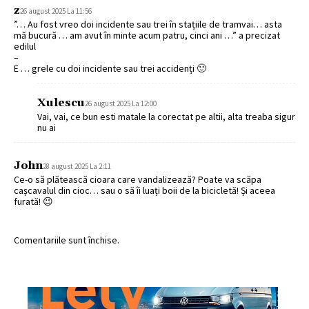
z
26 august 2025 La 11:56
”… Au fost vreo doi incidente sau trei în stațiile de tramvai… asta
mă bucură … am avut în minte acum patru, cinci ani …” a precizat
edilul
–
E … grele cu doi incidente sau trei accidenți 🙂
Xulescu
26 august 2025 La 12:00
Vai, vai, ce bun esti matale la corectat pe altii, alta treaba sigur
nu ai
John
28 august 2025 La 2:11
Ce-o să plătească cioara care vandalizează? Poate va scăpa
cașcavalul din cioc… sau o să îi luați boii de la bicicletă! Și aceea
furată! 😉
Comentariile sunt închise.