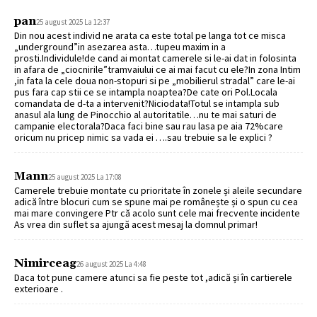
pan
25 august 2025 La 12:37
Din nou acest individ ne arata ca este total pe langa tot ce misca
„underground”in asezarea asta…tupeu maxim in a
prosti.Individule!de cand ai montat camerele si le-ai dat in folosinta
in afara de „ciocnirile”tramvaiului ce ai mai facut cu ele?In zona Intim
,in fata la cele doua non-stopuri si pe „mobilierul stradal” care le-ai
pus fara cap stii ce se intampla noaptea?De cate ori Pol.Locala
comandata de d-ta a intervenit?Niciodata!Totul se intampla sub
anasul ala lung de Pinocchio al autoritatile…nu te mai saturi de
campanie electorala?Daca faci bine sau rau lasa pe aia 72%care
oricum nu pricep nimic sa vada ei ….sau trebuie sa le explici ?
Mann
25 august 2025 La 17:08
Camerele trebuie montate cu prioritate în zonele și aleile secundare
adică între blocuri cum se spune mai pe românește și o spun cu cea
mai mare convingere Ptr că acolo sunt cele mai frecvente incidente
As vrea din suflet sa ajungă acest mesaj la domnul primar!
Nimirceag
26 august 2025 La 4:48
Daca tot pune camere atunci sa fie peste tot ,adică și în cartierele
exterioare .