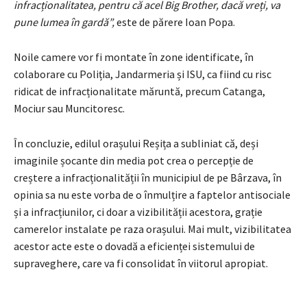
infracționalitatea, pentru că acel Big Brother, dacă vreți, va
pune lumea în gardă”,
este de părere Ioan Popa.
Noile camere vor fi montate în zone identificate, în
colaborare cu Poliția, Jandarmeria și ISU, ca fiind cu risc
ridicat de infracționalitate măruntă, precum Catanga,
Mociur sau Muncitoresc.
În concluzie, edilul orașului Reșița a subliniat că, deși
imaginile șocante din media pot crea o percepție de
creștere a infracționalității în municipiul de pe Bârzava, în
opinia sa nu este vorba de o înmulțire a faptelor antisociale
și a infracțiunilor, ci doar a vizibilității acestora, grație
camerelor instalate pe raza orașului. Mai mult, vizibilitatea
acestor acte este o dovadă a eficienței sistemului de
supraveghere, care va fi consolidat în viitorul apropiat.