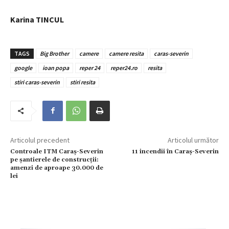
Karina TINCUL
TAGS
Big Brother
camere
camere resita
caras-severin
google
ioan popa
reper 24
reper24.ro
resita
stiri caras-severin
stiri resita
Articolul precedent
Articolul următor
Controale ITM Caraș-Severin
11 incendii în Caraș-Severin
pe șantierele de construcții:
amenzi de aproape 30.000 de
lei