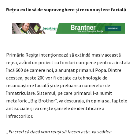
Rețea extinsă de supraveghere și recunoaștere facială
Primăria Reșița intenționează să extindă masiv această
rețea, având un proiect cu fonduri europene pentru a instala
încă 600 de camere noi, a anunțat primarul Popa. Dintre
acestea, peste 200 vor fi dotate cu tehnologie de
recunoaștere facială și de preluare a numerelor de
înmatriculare. Sistemul, pe care primarul l-a numit
metaforic „Big Brother”, va descuraja, în opinia sa, faptele
antisociale și va crește șansele de identificare a
infractorilor.
„Eu cred că dacă vom reuși să facem asta, va scădea