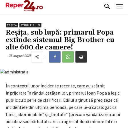
REȘIȚA
STIRILE ZILEI
Reșița, sub lupă: primarul Popa
extinde sistemul Big Brother cu
alte 600 de camere!
25 august 2025
În contextul unor incidente recente, care au stârnit
îngrijorare în rândul cetățenilor, primarul Ioan Popa a ieșit
public cu o serie de clarificări. Edilul a ținut să precizeze că
incidentele din ultima perioada, pe care le-a catalogat ca
fiind „abominabile” și „brutale” (precum vandalizarea unui
autobuz sau bărbatul care a a agresat două minore într-o