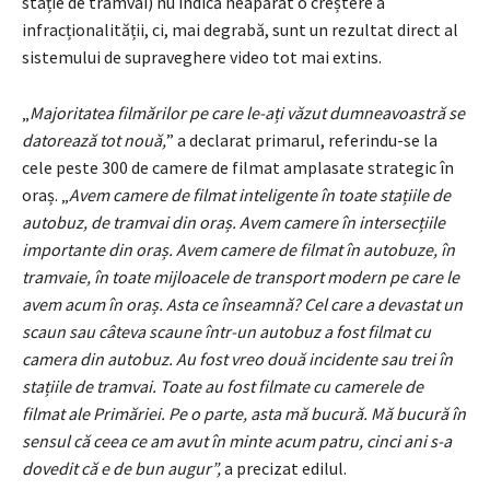
stație de tramvai) nu indică neapărat o creștere a
infracționalității, ci, mai degrabă, sunt un rezultat direct al
sistemului de supraveghere video tot mai extins.
„
Majoritatea filmărilor pe care le-ați văzut dumneavoastră se
datorează tot nouă,
” a declarat primarul, referindu-se la
cele peste 300 de camere de filmat amplasate strategic în
oraș. „
Avem camere de filmat inteligente în toate stațiile de
autobuz, de tramvai din oraș. Avem camere în intersecțiile
importante din oraș. Avem camere de filmat în autobuze, în
tramvaie, în toate mijloacele de transport modern pe care le
avem acum în oraș. Asta ce înseamnă? Cel care a devastat un
scaun sau câteva scaune într-un autobuz a fost filmat cu
camera din autobuz. Au fost vreo două incidente sau trei în
stațiile de tramvai. Toate au fost filmate cu camerele de
filmat ale Primăriei. Pe o parte, asta mă bucură. Mă bucură în
sensul că ceea ce am avut în minte acum patru, cinci ani s-a
dovedit că e de bun augur”,
a precizat edilul.