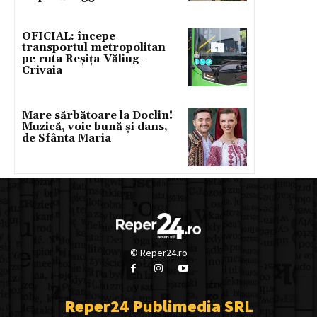
OFICIAL: începe
transportul metropolitan
pe ruta Reșița-Văliug-
Crivaia
Mare sărbătoare la Doclin!
Muzică, voie bună și dans,
de Sfânta Maria
© Reper24.ro
Reper24 Publimedia SRL