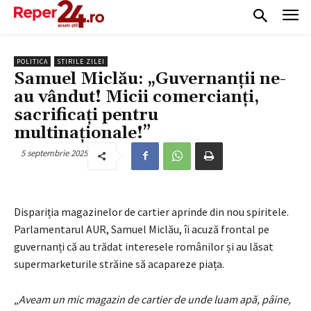
POLITICA
STIRILE ZILEI
Samuel Miclău: „Guvernanții ne-
au vândut! Micii comercianți,
sacrificați pentru
multinaționale!”
5 septembrie 2025
Dispariția magazinelor de cartier aprinde din nou spiritele.
Parlamentarul AUR, Samuel Miclău, îi acuză frontal pe
guvernanți că au trădat interesele românilor și au lăsat
supermarketurile străine să acapareze piața.
„
Aveam un mic magazin de cartier de unde luam apă, pâine,