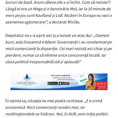
lucruri de bază. Acum câteva zile s-a închis. Cum să reziste?!
Lângă el era un Mega și o benzinărie Mol, iar la 10 minute de
mers pe jos sunt Kaufland și Lidl. Nicăieri în Europa nu vezi o
asemenea aglomerare!”,
a declarat Miclău.
Deputatul nu s-a oprit aici și a lansat un atac dur:
„Oameni
buni, asta înseamnă trădare! Guvernanții i-au condamnat pe
micii comercianți la dispariție. Cei mari rezistă aici chiar și pe
pierdere, numai ca să elimine orice concurență locală. Iar
clasa politică iresponsabilă stă și aplaudă!”
În opinia sa, situația nu mai poate continua: „
E o crimă
economică. Micii comercianți români mor, iar
multinaționalele se întăresc. Noi, în AUR, vom iniția politici