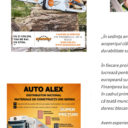
„În sedinţa an
acoperişul clă
durabilitate su
În fiecare pro
lucrează pentr
europeană sun
Finanțarea luc
în cadrul prim
că toată munca
doresc blocarea
Avem experienț