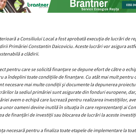
terioară a Consiliului Local a fost aprobată execuţia de lucrări de rep
dirii Primăriei Constantin Daicoviciu. Aceste lucrări vor asigura astfe
stenabilă a clădirii.
iect pentru care se solicită finanțare se depune efort de către o echi
u a îndeplini toate condițiile de finanțare. Cu atât mai mult pentru 
t necesare mai multe condiții şi documente la depunerea proiectul
rărilor la sediul primăriei sunt asigurate din fonduri europene, dar,
ăriei avem o echipă care lucrează pentru realizarea investițiilor, av
 unor oameni devine inutilă în situația în care reprezentanți ai Cons
 de finanțări de investiții sau blocarea de lucrări la aceste investiți
a necesară pentru a finaliza toate etapele de implementare la toate 