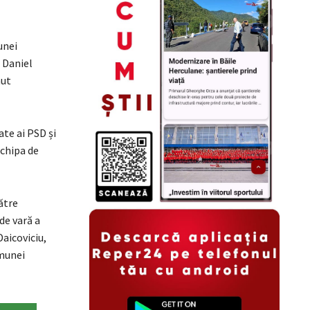
unei
 Daniel
nut
ate ai PSD și
echipa de
ătre
de vară a
Daicoviciu,
omunei