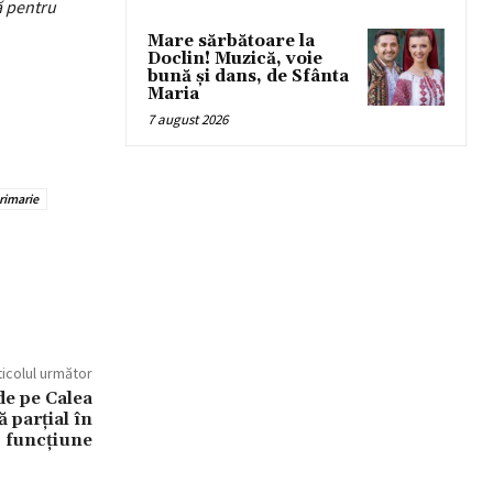
ă pentru
Mare sărbătoare la
Doclin! Muzică, voie
bună și dans, de Sfânta
Maria
7 august 2026
rimarie
ticolul următor
de pe Calea
 parțial în
funcțiune