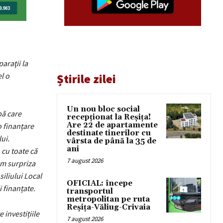
araţii la
l o
Știrile zilei
Un nou bloc social
pă care
recepționat la Reșița!
Are 22 de apartamente
o finanțare
destinate tinerilor cu
ui.
vârsta de până la 35 de
ani
 cu toate că
7 august 2026
em surpriza
iliului Local
OFICIAL: începe
i finanțate.
transportul
metropolitan pe ruta
Reșița-Văliug-Crivaia
investițiile
7 august 2026