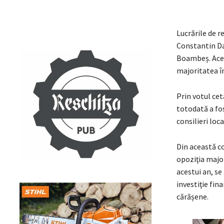
Lucrările de r
Constantin Da
Boambeș. Acest
majoritatea în
Prin votul cet
totodată a fos
consilieri local
Din această co
opoziţia major
acestui an, se
investiţie fi
cărășene.