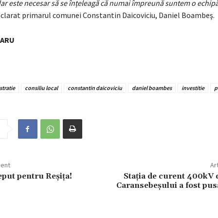
ar este necesar să se înțeleagă că numai împreună suntem o echip
declarat primarul comunei Constantin Daicoviciu, Daniel Boambeş.
NARU
tratie
consiliu local
constantin daicoviciu
daniel boambes
investitie
p
dent
Ar
put pentru Reșița!
Stația de curent 400kV 
Caransebeșului a fost pusă