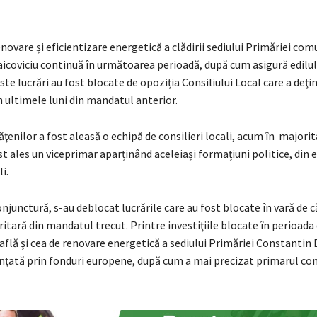
enovare și eficientizare energetică a clădirii sediului Primăriei com
icoviciu continuă în următoarea perioadă, după cum asigură edilul
e lucrări au fost blocate de opoziția Consiliului Local care a deţi
 ultimele luni din mandatul anterior.
ăţenilor a fost aleasă o echipă de consilieri locali, acum în majorit
t ales un viceprimar aparținând aceleiași formațiuni politice, din 
i.
njunctură, s-au deblocat lucrările care au fost blocate în vară de c
itară din mandatul trecut. Printre investiţiile blocate în perioada 
 află şi cea de renovare energetică a sediului Primăriei Constantin 
nanţată prin fonduri europene, după cum a mai precizat primarul c