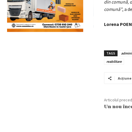
din comună, d
comună”
, a 
Lorena POE
TAGS
adminis
reabilitare
Acțiune
Articolul prece
Un nou înce