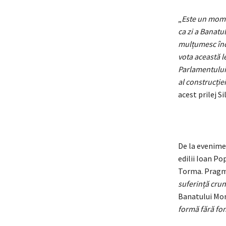
„
Este un momen
ca zi a Banatu
mulțumesc încă
vota această l
Parlamentului.
al construcție
acest prilej Si
De la evenimen
edilii Ioan Po
Torma. Pragmat
suferință cru
Banatului Mo
formă fără fon