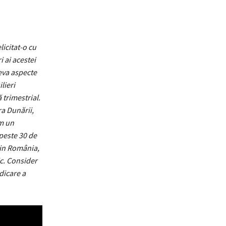
licitat-o cu
 ai acestei
teva aspecte
lieri
 trimestrial.
ra Dunării,
ăm un
 peste 30 de
din România,
c. Consider
dicare a