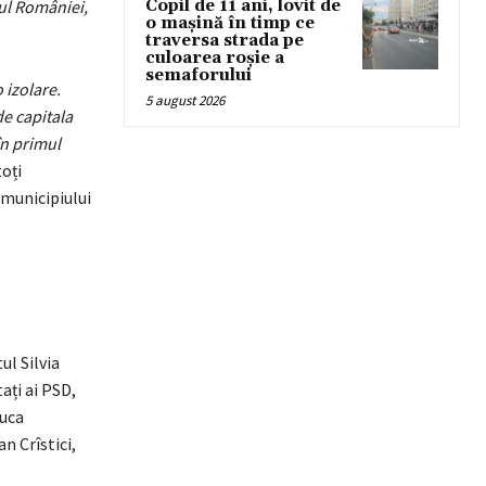
tul României,
Copil de 11 ani, lovit de
o mașină în timp ce
traversa strada pe
culoarea roșie a
semaforului
 izolare.
5 august 2026
e capitala
în primul
toți
 municipiului
ul Silvia
ați ai PSD,
Luca
n Crîstici,