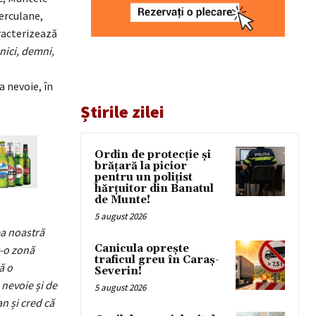
Herculane,
racterizează
nici, demni,
,
a nevoie, în
Știrile zilei
Ordin de protecție și
brățară la picior
pentru un polițist
hărțuitor din Banatul
de Munte!
5 august 2026
ea noastră
Canicula oprește
r-o zonă
traficul greu în Caraș-
ă o
Severin!
 nevoie și de
5 august 2026
n și cred că