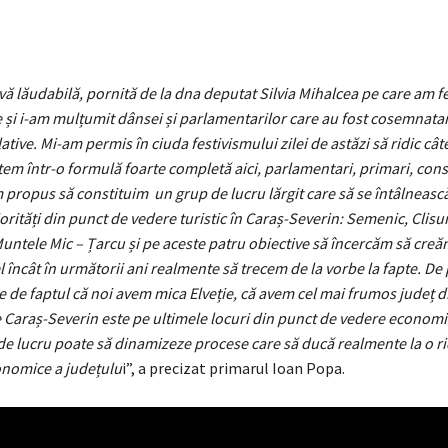
tivă lăudabilă, pornită de la dna deputat Silvia Mihalcea pe care am fe
 și i-am mulțumit dânsei și parlamentarilor care au fost cosemnatari
slative. Mi-am permis în ciuda festivismului zilei de astăzi să ridic câ
em într-o formulă foarte completă aici, parlamentari, primari, consi
m propus să constituim un grup de lucru lărgit care să se întâlnească
orități din punct de vedere turistic în Caraș-Severin: Semenic, Clisu
untele Mic – Țarcu și pe aceste patru obiective să încercăm să cre
l încât în următorii ani realmente să trecem de la vorbe la fapte. De
e de faptul că noi avem mica Elveție, că avem cel mai frumos județ 
 Caraș-Severin este pe ultimele locuri din punct de vedere economi
de lucru poate să dinamizeze procese care să ducă realmente la o ri
onomice a județulu
i”, a precizat primarul Ioan Popa.