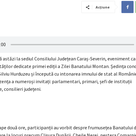
Acțiune
ă astăzi la sediul Consiliului Județean Caraș-Severin, eveniment c
tăților dedicate primei ediții a Zilei Banatului Montan. Ședința con
ilviu Hurduzeu și începută cu intonarea imnului de stat al Românie
zența a numeroși invitați: parlamentari, primari, șefi de instituții
 consilieri județeni.
pe două ore, participanții au vorbit despre frumusețea Banatului 
re la locuri precum Clisura Dunării, Cheile Nerei, peștera Comarni