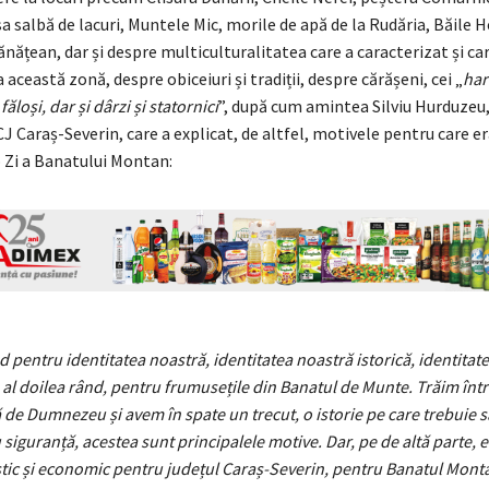
a salbă de lacuri, Muntele Mic, morile de apă de la Rudăria, Băile 
ățean, dar și despre multiculturalitatea care a caracterizat și ca
 această zonă, despre obiceiuri și tradiții, despre cărășeni, cei „
har
făloși, dar și dârzi și statornici
”, după cum amintea Silviu Hurduzeu
J Caraș-Severin, care a explicat, de altfel, motivele pentru care er
o Zi a Banatului Montan:
d pentru identitatea noastră, identitatea noastră istorică, identitat
în al doilea rând, pentru frumusețile din Banatul de Munte. Trăim înt
de Dumnezeu și avem în spate un trecut, o istorie pe care trebuie s
siguranță, acestea sunt principalele motive. Dar, pe de altă parte, e
tic și economic pentru județul Caraș-Severin, pentru Banatul Monta