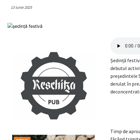
13 iunie 2025
Ședință festiv
debutul activi
președintele S
derulat în pre
deconcentrate,
Timp de aproa
făcând trimite