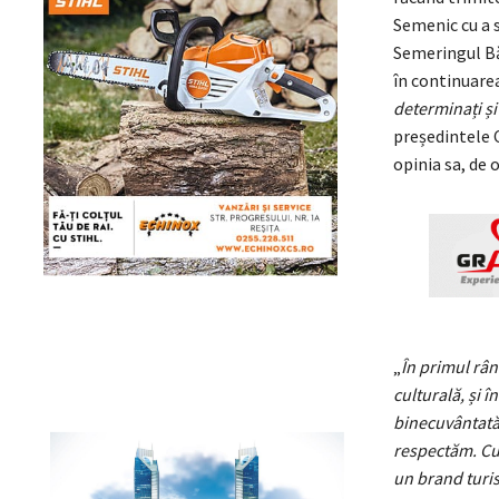
Semenic cu a s
Semeringul Băn
în continuarea
determinați și 
președintele C
opinia sa, de 
„
În primul rân
culturală, și 
binecuvântată 
respectăm. Cu 
un brand turis