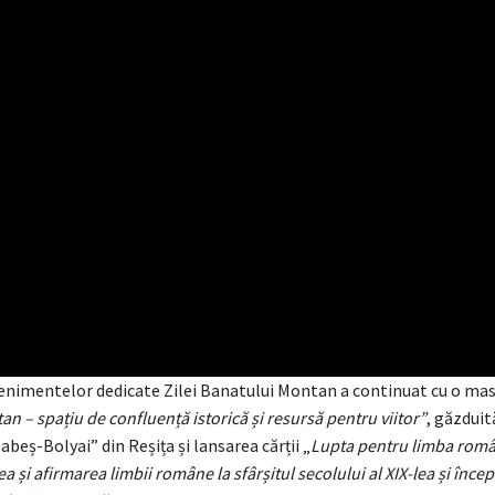
enimentelor dedicate Zilei Banatului Montan a continuat cu o ma
n – spațiu de confluență istorică și resursă pentru viitor”
, găzduit
abeș-Bolyai” din Reșița și lansarea cărții „
Lupta pentru limba româ
a și afirmarea limbii române la sfârșitul secolului al XIX-lea și înce