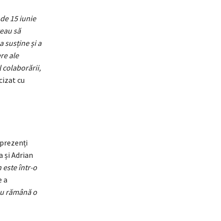
de 15 iunie
reau să
 susține și a
re ale
 colaborării,
ecizat cu
 prezenți
a și Adrian
este într-o
e a
 nu rămână o