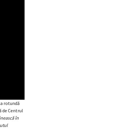
sa rotundă
ă de Centrul
nească în
putul