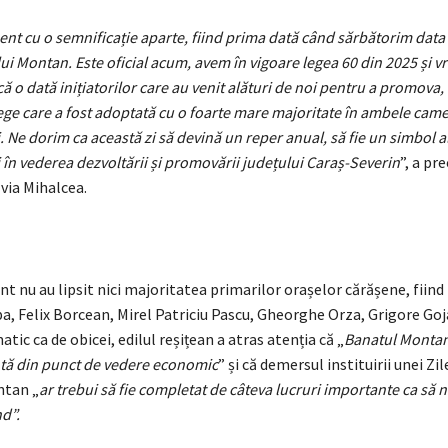
t cu o semnificație aparte, fiind prima dată când sărbătorim data 
lui Montan. Este oficial acum, avem în vigoare legea 60 din 2025 și v
 o dată inițiatorilor care au venit alături de noi pentru a promova, a
ege care a fost adoptată cu o foarte mare majoritate în ambele came
 Ne dorim ca această zi să devină un reper anual, să fie un simbol al
i în vederea dezvoltării și promovării județului Caraș-Severin
”, a pr
lvia Mihalcea.
t nu au lipsit nici majoritatea primarilor orașelor cărășene, fiind
pa, Felix Borcean, Mirel Patriciu Pascu, Gheorghe Orza, Grigore Goj
ic ca de obicei, edilul reșițean a atras atenția că „
Banatul Montan 
ntă din punct de vedere economic
” și că demersul instituirii unei Zil
ntan „
ar trebui să fie completat de câteva lucruri importante ca să
d”.