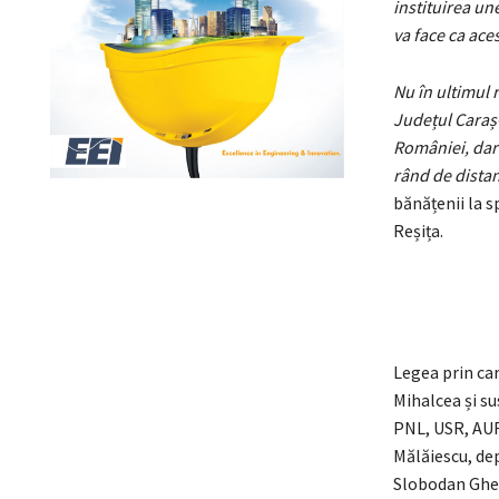
instituirea un
va face ca aces
Nu în ultimul 
Județul Caraș-
României, dar 
rând de dista
bănățenii la s
Reșița.
Legea prin car
Mihalcea și s
PNL, USR, AUR 
Mălăiescu, dep
Slobodan Ghera