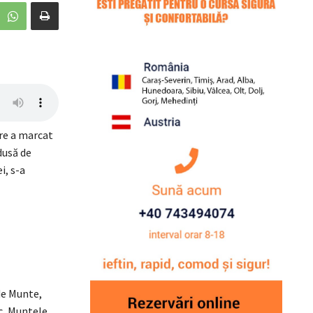
are a marcat
dusă de
i, s-a
de Munte,
c, Muntele