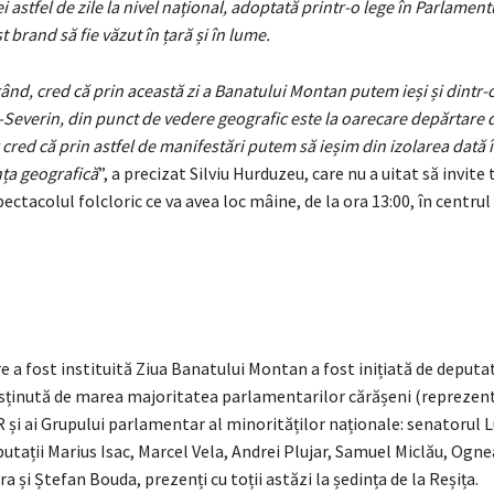
ei astfel de zile la nivel național, adoptată printr-o lege în Parlamen
t brand să fie văzut în țară și în lume.
rând, cred că prin această zi a Banatului Montan putem ieși și dintr-o
Severin, din punct de vedere geografic este la oarecare depărtare d
cred că prin astfel de manifestări putem să ieșim din izolarea dată 
nța geografică
”, a precizat Silviu Hurduzeu, care nu a uitat să invite 
pectacolul folcloric ce va avea loc mâine, de la ora 13:00, în centrul
e a fost instituită Ziua Banatului Montan a fost inițiată de deputat
usținută de marea majoritatea parlamentarilor cărășeni (reprezent
și ai Grupului parlamentar al minorităților naționale: senatorul 
utații Marius Isac, Marcel Vela, Andrei Plujar, Samuel Miclău, Ognea
 și Ștefan Bouda, prezenți cu toții astăzi la ședința de la Reșița.