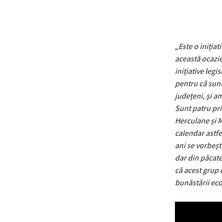
„
Este o iniția
această ocazie
inițiative legi
pentru că sunt
județeni, și a
Sunt patru pri
Herculane și M
calendar astfe
ani se vorbeșt
dar din păcate
că acest grup 
bunăstării ec