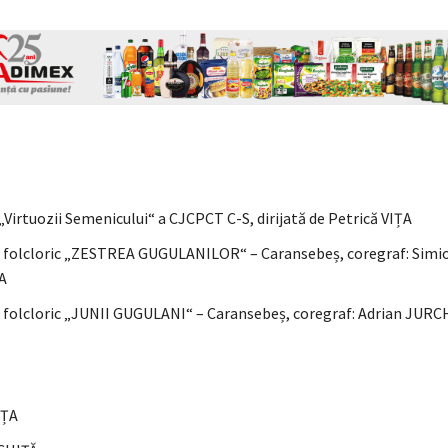
Virtuozii Semenicului“ a CJCPCT C-S, dirijată de Petrică VIȚA
folcloric „ZESTREA GUGULANILOR“ – Caransebeș, coregraf: Simi
A
folcloric „JUNII GUGULANI“ – Caransebeș, coregraf: Adrian JUR
IȚA