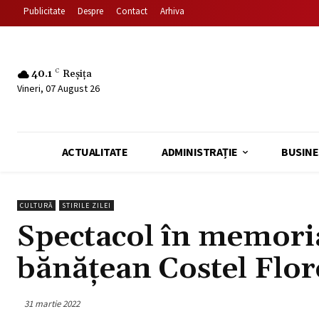
Publicitate
Despre
Contact
Arhiva
40.1
C
Reșița
Vineri, 07 August 26
ACTUALITATE
ADMINISTRAȚIE
BUSINE
CULTURĂ
STIRILE ZILEI
Spectacol în memori
bănățean Costel Flore
31 martie 2022