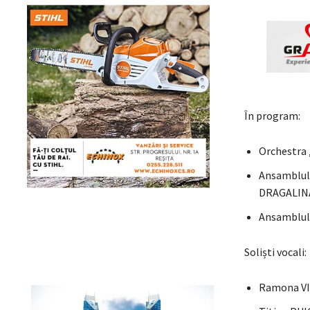
În program:
Orchestra „
Ansamblul 
DRAGALIN
Ansamblul 
Soliști vocali:
Ramona V