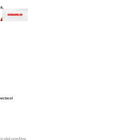
pectacol
ticolul următor