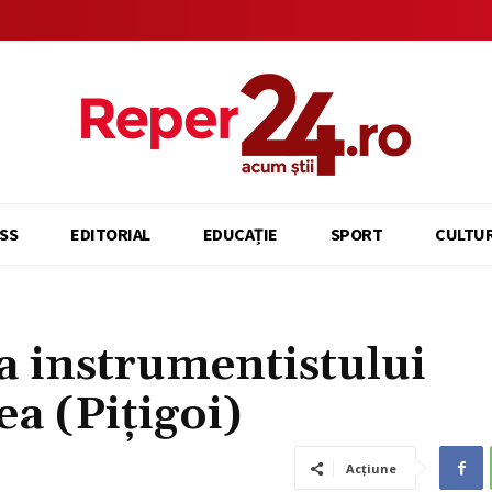
SS
EDITORIAL
EDUCAȚIE
SPORT
CULTU
a instrumentistului
a (Pițigoi)
Acțiune