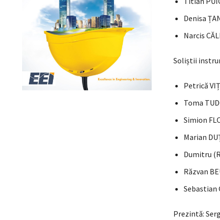
Titian PU
Denisa ȚA
Narcis CĂ
Soliștii instr
Petrică VI
Toma TUDO
Simion FL
Marian DUȚ
Dumitru (R
Răzvan BE
Sebastian 
Prezintă: Ser