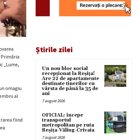
Știrile zilei
movarea
i Primăria
ic „Lume,
Un nou bloc social
recepționat la Reșița!
Are 22 de apartamente
destinate tinerilor cu
 un omagiu
vârsta de până la 35 de
ani
membru al
7 august 2026
OFICIAL: începe
rarea fiind
transportul
metropolitan pe ruta
rea
Reșița-Văliug-Crivaia
7 august 2026