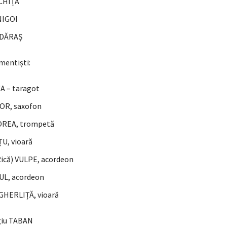
ICHIȚĂ
NIGOI
LDĂRAȘ
umentiști:
ȚA – taragot
R, saxofon
OREA, trompetă
U, vioară
ică) VULPE, acordeon
UL, acordeon
GHERLIȚĂ, vioară
giu TABAN