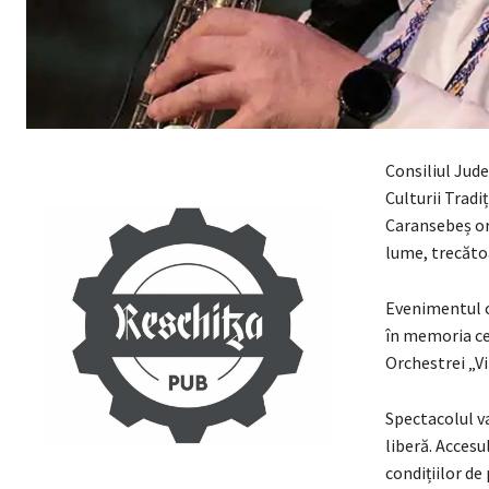
Consiliul Jud
Culturii Tradi
Caransebeș or
lume, trecăto
Evenimentul c
în memoria ce
Orchestrei „V
Spectacolul va
liberă. Accesu
condițiilor d