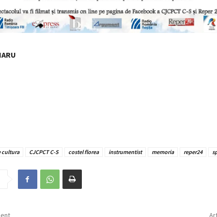
NARU
 cultura
CJCPCT C-S
costel florea
instrumentist
memoria
reper24
s
dent
Ar