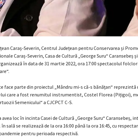
ețean Caraș-Severin, Centrul Județean pentru Conservarea și Pro
ționale Caraș-Severin, Casa de Cultură „George Suru“ Caransebeș ș
ganizează în data de 31 martie 2022, ora 17:00 spectacolul folclor
are“.
e face parte din proiectul „Mândru mi-s că-s bănățan“ reprezintă
lui care a fost renumitul instrumentist, Costel Florea (Pițigoi), 
irtuozii Semenicului“ a CJCPCT C-S.
 avea loc în incinta Casei de Cultură „George Suru“ Caransebeș, int
l în sală se realizează de la ora 16:00 până la ora 16:45, cu respecta
e pandemie pentru perioada respectivă.