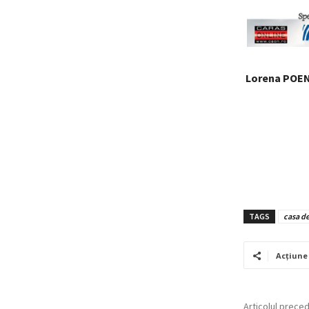
Lorena POE
TAGS
casa de
Acțiune
Articolul prece