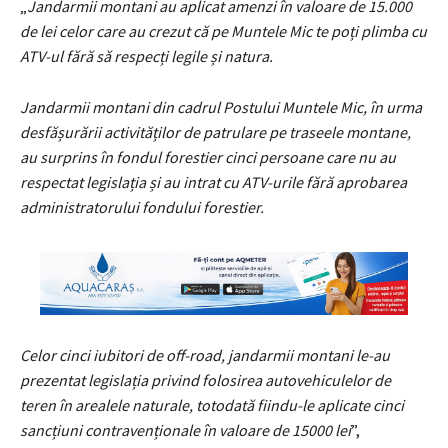
„
J
andarmii montani au aplicat amenzi în valoare de 15.000
de lei celor care au crezut că pe Muntele Mic te poți plimba cu
ATV-ul fără să respecți legile și natura.
Jandarmii montani din cadrul Postului Muntele Mic, în urma
desfășurării activităților de patrulare pe traseele montane,
au surprins în fondul forestier cinci persoane care nu au
respectat legislația și au intrat cu ATV-urile fără aprobarea
administratorului fondului forestier.
Celor cinci iubitori de off-road, jandarmii montani le-au
prezentat legislația privind folosirea autovehiculelor de
teren în arealele naturale, totodată fiindu-le aplicate cinci
sancțiuni contravenționale în valoare de 15000 lei
”,