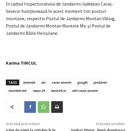
În cadrul Inspectoratului de Jandarmi Județean Caraș-
Severin funcționează în acest moment trei posturi
montane, respectiv Postul de Jandarmi Montan Văliug,
Postul de Jandarmi Montan Muntele Mic și Postul de
Jandarmi Băile Herculane.
Karina TINCUL
TAGS
amenda
atv
caras-severin
google
jandarmi
muntele mic
reper 24
reper24.ro
stiri caras-severin
Articolul precedent
Articolul următor
Vânt de până la 100 km/h în
Andrei Plujar, după demiterea