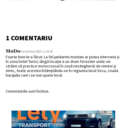
1 COMENTARIU
MoDo
6 octombrie 2021 La 10:24
Foarte bine le-a făcut. La fel jandarmii montani ar putea intervenii și
în zona hotel Turist, lângă locație e un drum forestier unde vin
străinii să practice motocrossul în zonă nestingheriți de nimeni și
nimic, toate acestea întâmplându-se în regiunea lacul Secu, coada
barajului cum i se mai spune local.
Comentariile sunt închise.