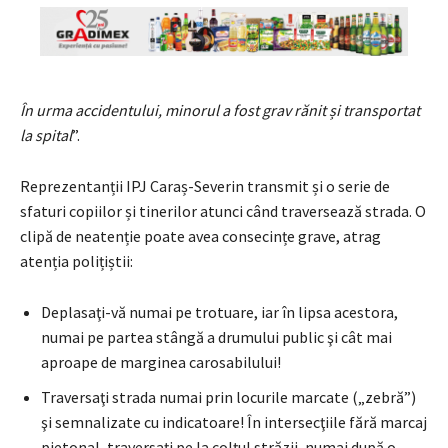
În urma accidentului, minorul a fost grav rănit și transportat
la spital
”.
Reprezentanții IPJ Caraș-Severin transmit și o serie de
sfaturi copiilor și tinerilor atunci când traversează strada. O
clipă de neatenție poate avea consecințe grave, atrag
atenția polițiștii:
Deplasaţi-vă numai pe trotuare, iar în lipsa acestora,
numai pe partea stângă a drumului public şi cât mai
aproape de marginea carosabilului!
Traversaţi strada numai prin locurile marcate („zebră”)
şi semnalizate cu indicatoare! În intersecţiile fără marcaj
pietonal, traversaţi pe la colţul străzii, numai după o