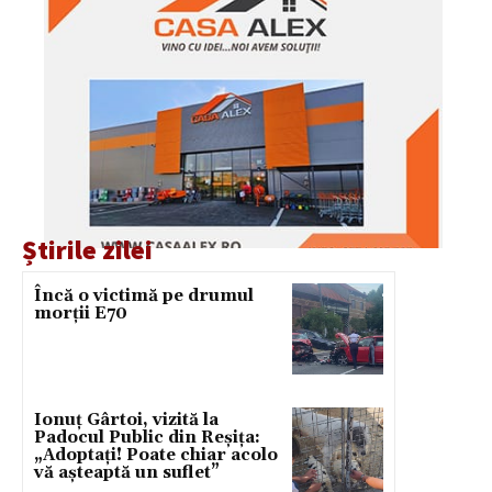
Știrile zilei
Încă o victimă pe drumul
morții E70
Ionuț Gârtoi, vizită la
Padocul Public din Reșița:
„Adoptați! Poate chiar acolo
vă așteaptă un suflet”