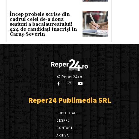
Încep probele scrise din
cadrul celei de-a doua
sesiuni a bacalaureatului!
424 de candidați înscriși în
Caraș-Severin
© Reper24.ro
Reper24 Publimedia SRL
PUBLICITATE
DESPRE
CONTACT
ARHIVA