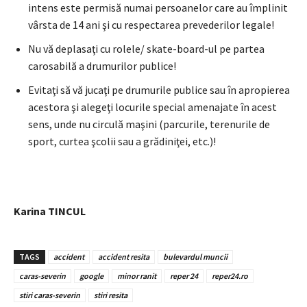
intens este permisă numai persoanelor care au împlinit
vârsta de 14 ani şi cu respectarea prevederilor legale!
Nu vă deplasaţi cu rolele/ skate-board-ul pe partea
carosabilă a drumurilor publice!
Evitaţi să vă jucaţi pe drumurile publice sau în apropierea
acestora şi alegeţi locurile special amenajate în acest
sens, unde nu circulă maşini (parcurile, terenurile de
sport, curtea şcolii sau a grădiniţei, etc.)!
Karina TINCUL
TAGS
accident
accident resita
bulevardul muncii
caras-severin
google
minor ranit
reper 24
reper24.ro
stiri caras-severin
stiri resita