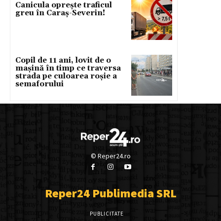
Canicula oprește traficul
greu în Caraș-Severin!
Copil de 11 ani, lovit de o
mașină în timp ce traversa
strada pe culoarea roșie a
semaforului
© Reper24.ro
Reper24 Publimedia SRL
PUBLICITATE