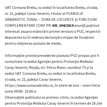
UAT Comuna Brebu, cu sediul în localitatea Brebu, strada,
nr. 21, județul Caras-Severin, titular al PLANULUI
URBANISTIC ZONAL – ZONA DE LOCUINȚE ȘI FUNCȚIUNI
COMPLEMENTARE CONF PR.
NR. 394/2019
anunță publicul
interesat asupra elaborării primei versiuni a PUZ, respectiv
depunerea lui în vederea declanşării etapei de încadrare
pentru obţinerea avizului de mediu.
Informaţiile privind prevederile planului PUZ propus pot fi
consultate la sediul Agenţiei pentru Protecţia Mediului
Caraş-Severin, Reşiţa, str. Petru Maior, numărul 73 şi la
sediul UAT Comuna Brebu, cu sediul in localitatea Brebu,
strada, nr. 21, județul Caras-Severin,
https://www.comunabrebu.ro, în zilele de luni – vineri între
orele 09:00- 15:00 si
Observaţiile publicului se primesc zilnic, la sediul Agenţiei
pentru Protecţia Mediului Caraş-Severin în termen de 18 zile