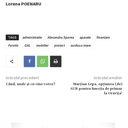
Lorena POENARU
TAGS
administratie
Alexandru Sporea
aparate
finantare
Forotic
GAL
mobilier
proiect
surducu mare
Articolul precedent
Articolul următor
Când, unde și cu cine votez?
Marțian Lepa, opțiunea (de)
AUR pentru funcția de primar
la Oravița!