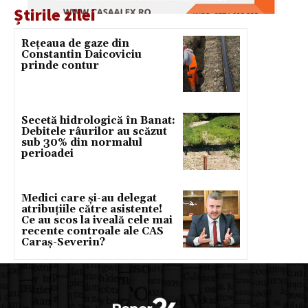
Știrile zilei
Rețeaua de gaze din
Constantin Daicoviciu
prinde contur
Secetă hidrologică în Banat:
Debitele râurilor au scăzut
sub 30% din normalul
perioadei
Medici care și-au delegat
atribuțiile către asistente!
Ce au scos la iveală cele mai
recente controale ale CAS
Caraș-Severin?