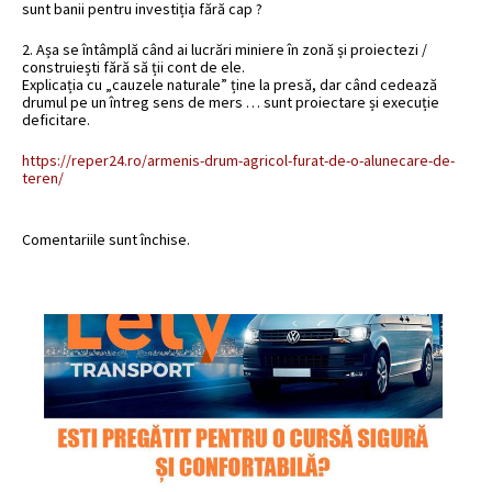
sunt banii pentru investiția fără cap ?
2. Așa se întâmplă când ai lucrări miniere în zonă și proiectezi /
construiești fără să ții cont de ele.
Explicația cu „cauzele naturale” ține la presă, dar când cedează
drumul pe un întreg sens de mers … sunt proiectare și execuție
deficitare.
https://reper24.ro/armenis-drum-agricol-furat-de-o-alunecare-de-
teren/
Comentariile sunt închise.