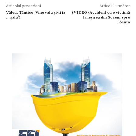
Articolul precedent
Articolul următor
Văleu, Tănțico! Vine valu și-ți ia
(VIDEO) Accident cu o victimă
… șalu’!
la ieșirea din Soceni spre
Reșița