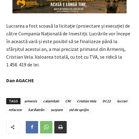
Lucrarea a fost scoasă la licitație (proiectare și execuție) de
către Compania Națională de Investiții. Lucrările vor începe
în această vară și este posibil să se finalizeze până la
sfârșitul acestui an, a mai precizat primarul din Armeniș,
Cristian Vela. Valoarea totală, cu tot cu TVA, se ridică la
1.458. 419 de lei.
Dan AGACHE
TAGS
armenis
calamitati
CNI
Cristian Vela
DC22
lucrari
refacere
Sat Batrân
surpare
zid de sprijin