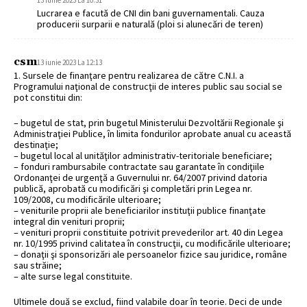
Lucrarea e facută de CNI din bani guvernamentali. Cauza
producerii surparii e naturală (ploi si alunecări de teren)
csm
13 iunie 2023 La 12:13
1. Sursele de finanţare pentru realizarea de către C.N.I. a
Programului naţional de construcţii de interes public sau social se
pot constitui din:
– bugetul de stat, prin bugetul Ministerului Dezvoltării Regionale şi
Administraţiei Publice, în limita fondurilor aprobate anual cu această
destinaţie;
– bugetul local al unităţilor administrativ-teritoriale beneficiare;
– fonduri rambursabile contractate sau garantate în condiţiile
Ordonanţei de urgenţă a Guvernului nr. 64/2007 privind datoria
publică, aprobată cu modificări şi completări prin Legea nr.
109/2008, cu modificările ulterioare;
– veniturile proprii ale beneficiarilor instituţii publice finanţate
integral din venituri proprii;
– venituri proprii constituite potrivit prevederilor art. 40 din Legea
nr. 10/1995 privind calitatea în construcţii, cu modificările ulterioare;
– donaţii şi sponsorizări ale persoanelor fizice sau juridice, române
sau străine;
– alte surse legal constituite.
Ultimele două se exclud, fiind valabile doar în teorie. Deci de unde