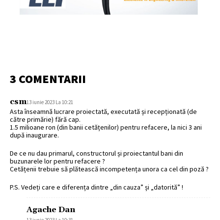
3 COMENTARII
csm
13 iunie 2023 La 10:21
Asta înseamnă lucrare proiectată, executată și recepționată (de
către primărie) fără cap.
1.5 milioane ron (din banii cetățenilor) pentru refacere, la nici 3 ani
după inaugurare.
De ce nu dau primarul, constructorul și proiectantul bani din
buzunarele lor pentru refacere ?
Cetățenii trebuie să plătească incompetența unora ca cel din poză ?
P.S. Vedeți care e diferența dintre „din cauza” și „datorită” !
Agache Dan
13 iunie 2023 La 10:31