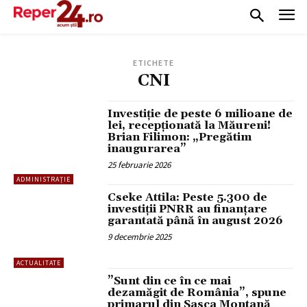
ETICHETE
CNI
Investiție de peste 6 milioane de
lei, recepționată la Măureni!
Brian Filimon: „Pregătim
inaugurarea”
25 februarie 2026
ADMINISTRAȚIE
Cseke Attila: Peste 5.300 de
investiții PNRR au finanțare
garantată până în august 2026
9 decembrie 2025
ACTUALITATE
”Sunt din ce în ce mai
dezamăgit de România”, spune
primarul din Sasca Montană