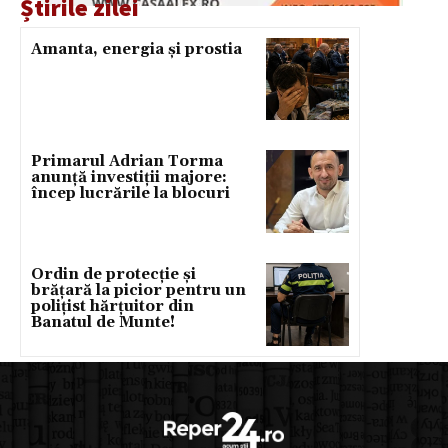
Știrile zilei
Amanta, energia și prostia
Primarul Adrian Torma
anunță investiții majore:
încep lucrările la blocuri
Ordin de protecție și
brățară la picior pentru un
polițist hărțuitor din
Banatul de Munte!