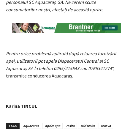
personalul SC Aquacaraș SA. Ne cerem scuze
consumatorilor noștri, afectați de această oprire.
Pentru orice problemă apărută după reluarea furnizării
apei, utilizatorii pot apela Dispeceratul Central al SC
Aquacaraş SA la telefon 0255/215643 sau 0766341274
”,
transmite conducerea Aquacaraș.
Karina TINCUL
TAGS
aquacaras
oprire apa
resita
stiri resita
terova