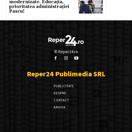
modernizate. Educația,
prioritatea administrației
Pascu!
© Reper24.ro
Reper24 Publimedia SRL
PUBLICITATE
DESPRE
CONTACT
ARHIVA