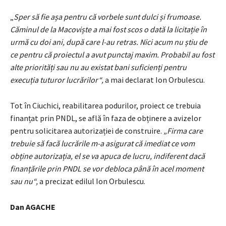
„
Sper să fie așa pentru că vorbele sunt dulci și frumoase.
Căminul de la Macoviște a mai fost scos o dată la licitație în
urmă cu doi ani, după care l-au retras. Nici acum nu știu de
ce pentru că proiectul a avut punctaj maxim. Probabil au fost
alte priorități sau nu au existat bani suficienți pentru
execuția tuturor lucrărilor“,
a mai declarat Ion Orbulescu.
Tot în Ciuchici, reabilitarea podurilor, proiect ce trebuia
finanțat prin PNDL, se află în faza de obținere a avizelor
pentru solicitarea autorizației de construire.
„Firma care
trebuie să facă lucrările m-a asigurat că imediat ce vom
obține autorizația, el se va apuca de lucru, indiferent dacă
finanțările prin PNDL se vor debloca până în acel moment
sau nu“,
a precizat edilul Ion Orbulescu.
Dan AGACHE