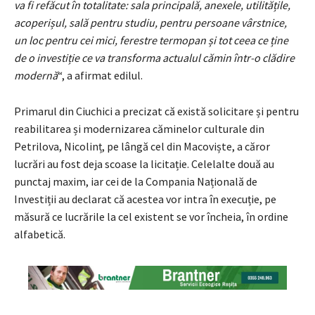
va fi refăcut în totalitate: sala principală, anexele, utilitățile,
acoperișul, sală pentru studiu, pentru persoane vârstnice,
un loc pentru cei mici, ferestre termopan și tot ceea ce ține
de o investiție ce va transforma actualul cămin într-o clădire
modernă
“, a afirmat edilul.
Primarul din Ciuchici a precizat că există solicitare și pentru
reabilitarea și modernizarea căminelor culturale din
Petrilova, Nicolinț, pe lângă cel din Macoviște, a căror
lucrări au fost deja scoase la licitație. Celelalte două au
punctaj maxim, iar cei de la Compania Națională de
Investiții au declarat că acestea vor intra în execuție, pe
măsură ce lucrările la cel existent se vor încheia, în ordine
alfabetică.