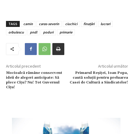
TAGS
camin
caras-severin
ciuchici
finațări
lucrari
orbulescu
pndl
poduri
primarie
Articolul precedent
Articolul următor
Mocioalcă rămâne consecvent
Primarul Reșiței, Ioan Popa,
ideii de alegeri anticipate: Să
caută soluții pentru preluarea
plece Cîțu? Nu! Tot Guvernul
Casei de Cultură a Sindicatelor!
Cîțu!