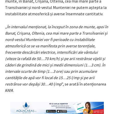
munte, în Banat, Crișana, Oltenia, cea mai mare parte a
Transilvaniei și nord-vestul Munteniei ne putem aștepta la
instabilitate atmosferică și averse însemnate cantitativ.
„În intervalul menționat, la început în zona de munte, apoi în
Banat, Crișana, Oltenia, cea mai mare parte a Transilvaniei și
nord-vestul Munteniei vor fi perioade cu instabilitate
atmosferică ce se va manifesta prin averse torențiale,
frecvente descărcări electrice, intensificări ale vântului
(viteze la rafală de 50…70 km/h) și pe arii restrânse vijelii și
căderi de grindină de mici și medii dimensiuni (1…3 cm). În
intervale scurte de timp (1…3 ore) sau prin acumulare
cantitățile de apă vor fi local de 15…25 l/mp și pe arii
restrânse vor depăși 30…40 l/mp
”, se arată în atenționarea
ANM.