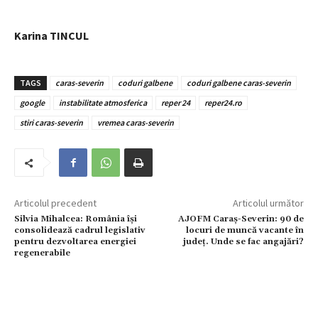
Karina TINCUL
TAGS
caras-severin
coduri galbene
coduri galbene caras-severin
google
instabilitate atmosferica
reper 24
reper24.ro
stiri caras-severin
vremea caras-severin
Articolul precedent
Articolul următor
Silvia Mihalcea: România își
AJOFM Caraș-Severin: 90 de
consolidează cadrul legislativ
locuri de muncă vacante în
pentru dezvoltarea energiei
județ. Unde se fac angajări?
regenerabile