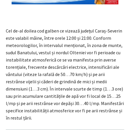
Cel de-al doilea cod galben ce vizează județul Caraș-Severin
este valabil mâine, între orele 12:00 și 21:00. Conform
meteorologilor, în intervalul menționat, în zona de munte,
sudul Banatului, vestul și nordul Olteniei vor fi perioade cu
instabilitate atmosferică ce se va manifesta prin averse
torențiale, frecvente descărcări electrice, intensificări ale
vântului (viteze la rafală de 50…70 km/h) și pe arii
restrânse vijelii și căderi de grindină de mici și medii
dimensiuni (1…3 cm). În intervale scurte de timp (1…3 ore)
sau prin acumulare cantitățile de apă vor fi local de 15…25
l/mp și pe arii restrânse vor depăși 30…40 l/mp. Manifestări
specifice instabilității atmosferice vor fi pe arii restrânse și
în restul țării.