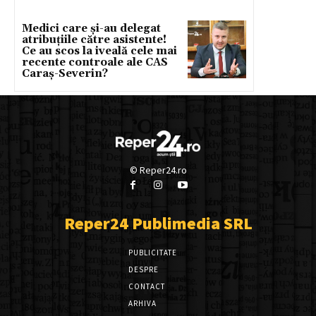
Medici care și-au delegat
atribuțiile către asistente!
Ce au scos la iveală cele mai
recente controale ale CAS
Caraș-Severin?
© Reper24.ro
Reper24 Publimedia SRL
PUBLICITATE
DESPRE
CONTACT
ARHIVA