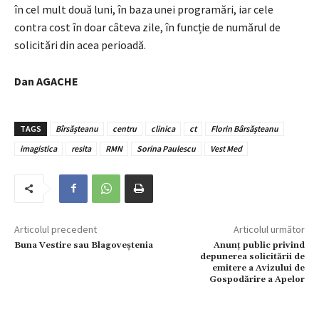
în cel mult două luni, în baza unei programări, iar cele
contra cost în doar câteva zile, în funcție de numărul de
solicitări din acea perioadă.
Dan AGACHE
TAGS
Bîrsășteanu
centru
clinica
ct
Florin Bârsășteanu
imagistica
resita
RMN
Sorina Paulescu
Vest Med
Articolul precedent
Articolul următor
Buna Vestire sau Blagoveştenia
Anunț public privind
depunerea solicitării de
emitere a Avizului de
Gospodărire a Apelor