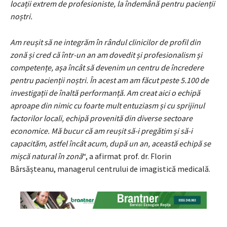
locații extrem de profesioniste, la îndemână pentru pacienții
noștri.
Am reușit să ne integrăm în rândul clinicilor de profil din
zonă și cred că într-un an am dovedit și profesionalism și
competențe, așa încât să devenim un centru de încredere
pentru pacienții noștri. În acest am am făcut peste 5.100 de
investigații de înaltă performanță. Am creat aici o echipă
aproape din nimic cu foarte mult entuziasm și cu sprijinul
factorilor locali, echipă provenită din diverse sectoare
economice. Mă bucur că am reușit să-i pregătim și să-i
capacităm, astfel încât acum, după un an, această echipă se
mișcă natural în zonă
“, a afirmat prof. dr. Florin
Bârsășteanu, managerul centrului de imagistică medicală.