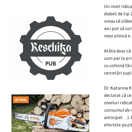
Un nivel ridic
diabet de tip 
vreau să slăbe
aici pot să c
mea zilnică e…
Atâta doar că 
cum par la pri
cu cofeină făr
cercetări supl
Dr. Katarina K
declarat că c
niveluri ridic
consumul de ma
anticipat…). E
efectele pozit