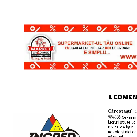
1 COME
Cârcotașu'
1
🤣🤣🤣 Ce-mi mai
lucruri știute „
P.S. 90 de kg n
nevoie și nici ce
vă spun!