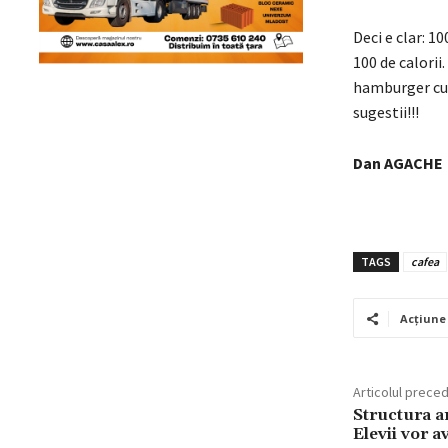
Deci e clar: 1
100 de calorii
hamburger cu c
sugestii!!!
Dan AGACHE
TAGS
cafea
Acțiune
Articolul prece
Structura a
Elevii vor a