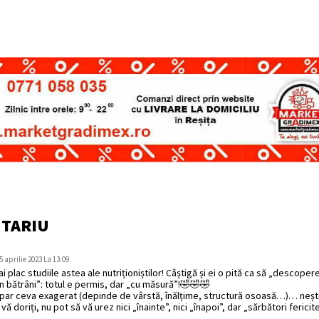
NTARIU
5 aprilie 2023 La 13:09
 plac studiile astea ale nutriționiștilor! Câștigă și ei o pită ca să „descoper
din bătrâni”: totul e permis, dar „cu măsură”!🤣🤣🤣
u par ceva exagerat (depinde de vârstă, înălțime, structură osoasă…)… nești
 vă doriți, nu pot să vă urez nici „înainte”, nici „înapoi”, dar „sărbători fericit