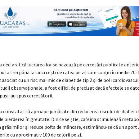
u declarat că lucrarea lor se bazează pe cercetări publicate anterio
l a trei până la cinci cești de cafea pe zi, care conțin în medie 70
t asociat cu un risc mai mic de diabet de tip 2 și de boli cardiovascu
tudii observaționale, a fost dificil de precizat dacă efectele se dat
uși, au spus cercetătorii.
u constatat că aproape jumătate din reducerea riscului de diabet de
e pierderea în greutate. Din ce se știe, cafeina stimulează metabo
 grăsimilor și reduce pofta de mâncare, estimându-se că un aport z
rile cu aproximativ 100 de calorii pe zi.