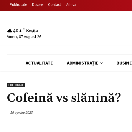
Publicitate
Despre
Contact
Arhiva
40.1
C
Reșița
Vineri, 07 August 26
ACTUALITATE
ADMINISTRAȚIE
BUSINE
EDITORIAL
Cofeină vs slănină?
15 aprilie 2023