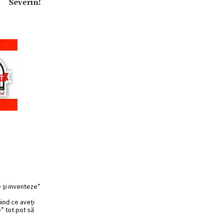
Severin!
e și inventeze”
ind ce aveți
e” tot pot să