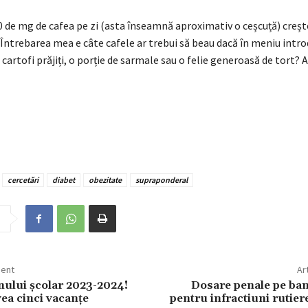
00 de mg de cafea pe zi (asta înseamnă aproximativ o ceșcuță) creșt
. Întrebarea mea e câte cafele ar trebui să beau dacă în meniu intr
artofi prăjiți, o porție de sarmale sau o felie generoasă de tort? 
cercetări
diabet
obezitate
supraponderal
dent
Ar
nului școlar 2023-2024!
Dosare penale pe ban
vea cinci vacanțe
pentru infractiuni rutiere