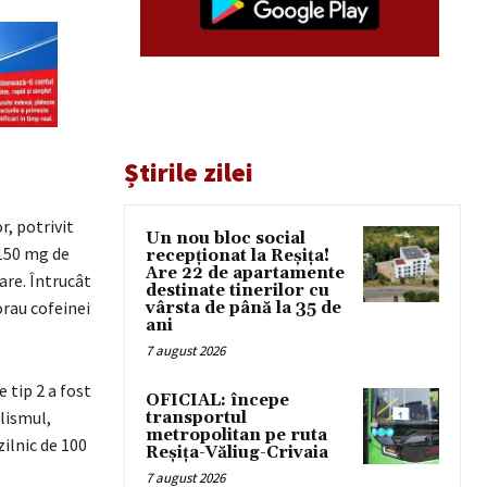
Știrile zilei
r, potrivit
Un nou bloc social
-150 mg de
recepționat la Reșița!
Are 22 de apartamente
lare. Întrucât
destinate tinerilor cu
orau cofeinei
vârsta de până la 35 de
ani
7 august 2026
 tip 2 a fost
OFICIAL: începe
lismul,
transportul
metropolitan pe ruta
ilnic de 100
Reșița-Văliug-Crivaia
7 august 2026