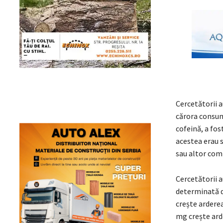
Cercetătorii a
cărora consumu
cofeină, a fos
acestea erau s
sau altor comp
Cercetătorii a
determinată d
crește arderea
mg crește arde