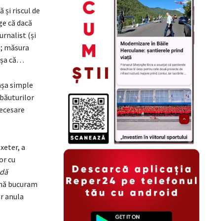
 și riscul de
ge că dacă
urnalist (și
ă; măsura
 Așa că…
așa simple
 băuturilor
necesare
xeter, a
or cu
ndă
 mă bucuram
ar anula