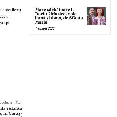
e arderile cu
Mare sărbătoare la
Doclin! Muzică, voie
oduc un
bună și dans, de Sfânta
Maria
Aștept
7 august 2026
ticolul următor
dă rulantă
, în Caraș-