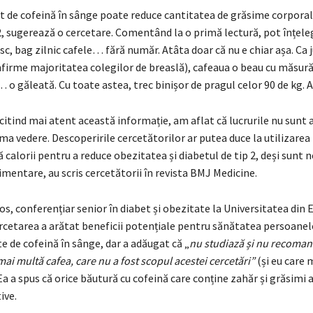
at de cofeină în sânge poate reduce cantitatea de grăsime corporală
2, sugerează o cercetare. Comentând la o primă lectură, pot înțele
sc, bag zilnic cafele… fără număr. Atâta doar că nu e chiar așa. Ca j
onfirme majoritatea colegilor de breaslă), cafeaua o beau cu măsur
 o găleată. Cu toate astea, trec binișor de pragul celor 90 de kg.
citind mai atent această informație, am aflat că lucrurile nu sunt 
ma vedere. Descoperirile cercetătorilor ar putea duce la utilizarea
ă calorii pentru a reduce obezitatea și diabetul de tip 2, deși sunt 
imentare, au scris cercetătorii în revista BMJ Medicine.
os, conferențiar senior în diabet și obezitate la Universitatea din E
ercetarea a arătat beneficii potențiale pentru sănătatea persoanel
ate de cofeină în sânge, dar a adăugat că „
nu studiază și nu recoma
i multă cafea, care nu a fost scopul acestei cercetări”
(și eu care
a a spus că orice băutură cu cofeină care conține zahăr și grăsimi 
ive.