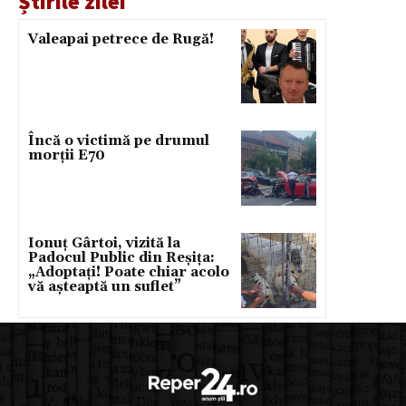
Știrile zilei
Valeapai petrece de Rugă!
Încă o victimă pe drumul
morții E70
Ionuț Gârtoi, vizită la
Padocul Public din Reșița:
„Adoptați! Poate chiar acolo
vă așteaptă un suflet”