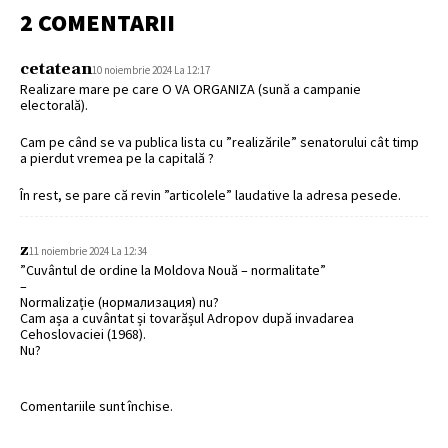
2 COMENTARII
cetatean
10 noiembrie 2024 La 12:17
Realizare mare pe care O VA ORGANIZA (sună a campanie
electorală).
Cam pe când se va publica lista cu ”realizările” senatorului cât timp
a pierdut vremea pe la capitală ?
În rest, se pare că revin ”articolele” laudative la adresa pesede.
z
11 noiembrie 2024 La 12:34
”Cuvântul de ordine la Moldova Nouă – normalitate”
–
Normalizație (нормализация) nu?
Cam așa a cuvântat și tovarășul Adropov după invadarea
Cehoslovaciei (1968).
Nu?
Comentariile sunt închise.