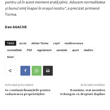
pentru că în acest moment arată jalnic. Aducem normalitatea
și bunul simț înapoi în orașul nostru“,
a precizat primarul
Torma.
Dan AGACHE
TAGS
acces
Adrian Torma
copii
moldova noua
normalitate
PSD
regulament
sanatate
sport
stadion
tineri
Articolul precedent
Articolul următor
Se continuă finanțările pentru
România, stat membru
cadastrarea proprietăților
Schengen cu drepturi depline