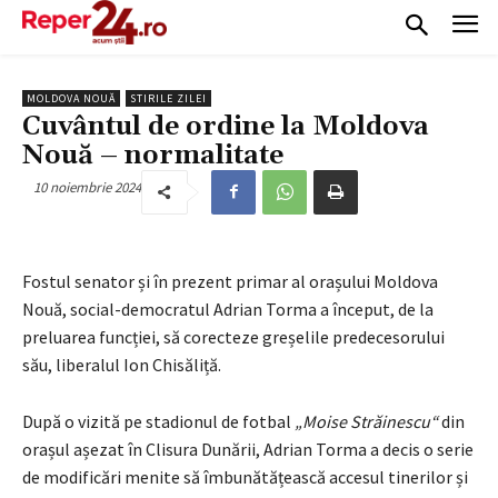
MOLDOVA NOUĂ
STIRILE ZILEI
Cuvântul de ordine la Moldova
Nouă – normalitate
10 noiembrie 2024
Fostul senator și în prezent primar al orașului Moldova
Nouă, social-democratul Adrian Torma a început, de la
preluarea funcției, să corecteze greșelile predecesorului
său, liberalul Ion Chisăliță.
După o vizită pe stadionul de fotbal
„Moise Străinescu“
din
orașul așezat în Clisura Dunării, Adrian Torma a decis o serie
de modificări menite să îmbunătățească accesul tinerilor și