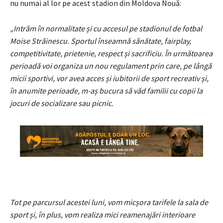
nu numai al lor pe acest stadion din Moldova Nouă:
„Intrăm în normalitate și cu accesul pe stadionul de fotbal
Moise Străinescu. Sportul înseamnă sănătate, fairplay,
competitivitate, prietenie, respect și sacrificiu. În următoarea
perioadă voi organiza un nou regulament prin care, pe lângă
micii sportivi, vor avea acces și iubitorii de sport recreativ și,
în anumite perioade, m-aș bucura să văd familii cu copii la
jocuri de socializare sau picnic.
Tot pe parcursul acestei luni, vom micșora tarifele la sala de
sport și, în plus, vom realiza mici reamenajări interioare